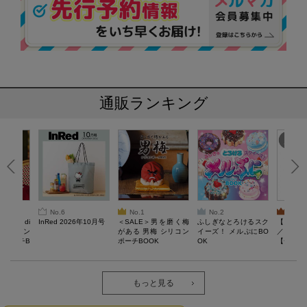
通販ランキング
No.6
No.1
No.2
No.3
erta di
InRed 2026年10月号
＜SALE＞男を磨く梅
ふしぎなとろけるスク
【SAL
 キルティン
がある 男梅 シリコン
イーズ！ メルぷにBO
／Lサイ
ーポーチB
ポーチBOOK
OK
【一般医療
verypro
ウェア 
ク・ロン
もっと見る