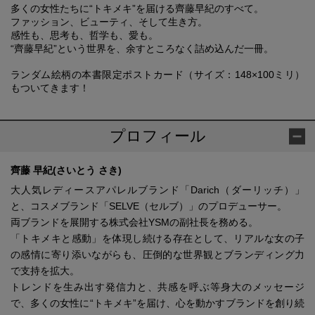
多くの女性たちに“トキメキ”を届ける齊藤早紀のすべて。
ファッション、ビューティ、そして生き方。
感性も、思考も、哲学も、愛も。
“齊藤早紀”という世界を、余すところなく詰め込んだ一冊。
ランダム絵柄の本書限定ポストカード（サイズ：148×100ミリ）
もついてきます！
プロフィール
齊藤 早紀(さいとう さき)
大人気レディースアパレルブランド「Darich（ダーリッチ）」
と、コスメブランド「SELVE（セルブ）」のプロデューサー。
両ブランドを展開する株式会社YSMの副社長を務める。
「トキメキと感動」を体現し続ける存在として、リアルな女の子
の感情に寄り添いながらも、圧倒的な世界観とブランディング力
で支持を拡大。
トレンドを生み出す発信力と、共感を呼ぶ等身大のメッセージ
で、多くの女性に“トキメキ”を届け、心を動かすブランドを創り続