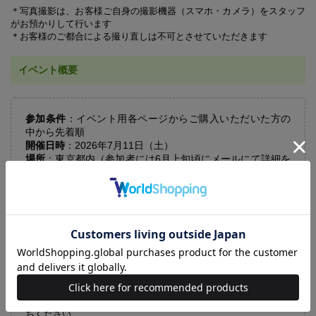
＊写真撮影は、お客様ご自身の撮影機器（スマホ・カメラ）をスタッフ
がお預かりして行います
＊お客様のご都合による撮り直しは不可とさせていただきます
イベント概要
参加条件
：イベント用各ページからご購入いただいた方の
中から先着順
開催日時
：2026年7月11日（土）
場所
：東京都内（参加者には6月上旬頃にメールにて詳細を
お送りします）
イベントに参加される方には、イベント当日に商品をお渡
しします。
※［イベント参加券］を先着順で販売します。既定の枚数に達
し次第、販売は終了します
※注文確定後のキャンセルはできません
※入場の際、ご購入者と当日の参加者が同一人物であるかどう
かの「本人認証」を行わせていただきます。顔写真付き本人様
確認書類（運転免許証、マイナンバーカードなど）を必ずお持
ちください