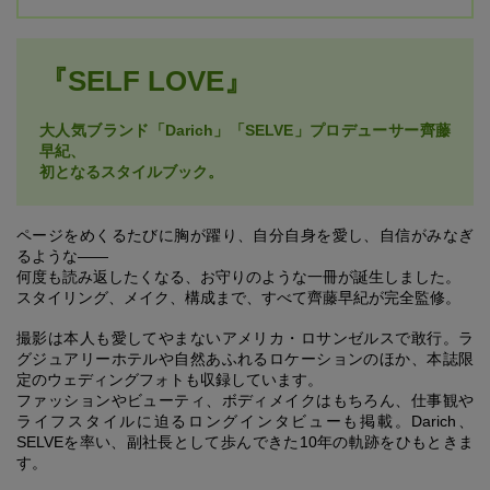
『SELF LOVE』
大人気ブランド「Darich」「SELVE」プロデューサー齊藤
早紀、
初となるスタイルブック。
ページをめくるたびに胸が躍り、自分自身を愛し、自信がみなぎ
るような――
何度も読み返したくなる、お守りのような一冊が誕生しました。
スタイリング、メイク、構成まで、すべて齊藤早紀が完全監修。
撮影は本人も愛してやまないアメリカ・ロサンゼルスで敢行。ラ
グジュアリーホテルや自然あふれるロケーションのほか、本誌限
定のウェディングフォトも収録しています。
ファッションやビューティ、ボディメイクはもちろん、仕事観や
ライフスタイルに迫るロングインタビューも掲載。Darich、
SELVEを率い、副社長として歩んできた10年の軌跡をひもときま
す。