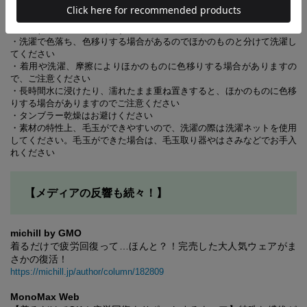
・湿疹、かぶれ、傷口など皮膚に異常があるときは使用しないでくださ
い
・異常(かゆみ、かぶれなど) を感じたら、使用を中止してください
・洗濯で色落ち、色移りする場合があるのでほかのものと分けて洗濯し
てください
・着用や洗濯、摩擦によりほかのものに色移りする場合がありますの
で、ご注意ください
・長時間水に浸けたり、濡れたまま重ね置きすると、ほかのものに色移
りする場合がありますのでご注意ください
・タンブラー乾燥はお避けください
・素材の特性上、毛玉ができやすいので、洗濯の際は洗濯ネットを使用
してください。毛玉ができた場合は、毛玉取り器やはさみなどでお手入
れください
【メディアの反響も続々！】
michill by GMO
着るだけで疲労回復って…ほんと？！完売した大人気ウェアがま
さかの復活！
https://michill.jp/author/column/182809
MonoMax Web