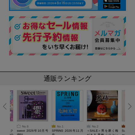
通販ランキング
No.6
No.1
No.2
No.3
ろけるスク
sweet 2026年10月号
SPRiNG 2026年11月
＜SALE＞男を磨く梅
Sumikko
ルぷにBO
増刊
号
がある 男梅 シリコン
ーツチャ