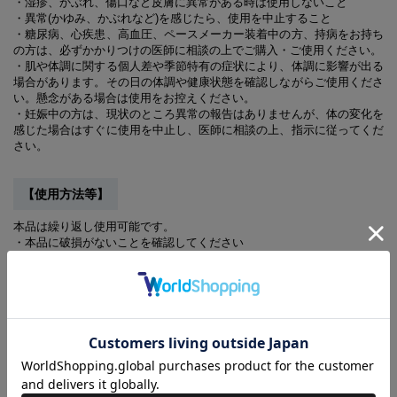
・湿疹、かぶれ、傷口など皮膚に異常がある時は使用しないこと
・異常(かゆみ、かぶれなど)を感じたら、使用を中止すること
・糖尿病、心疾患、高血圧、ペースメーカー装着中の方、持病をお持ち
の方は、必ずかかりつけの医師に相談の上でご購入・ご使用ください。
・肌や体調に関する個人差や季節特有の症状により、体調に影響が出る
場合があります。その日の体調や健康状態を確認しながらご使用くださ
い。懸念がある場合は使用をお控えください。
・妊娠中の方は、現状のところ異常の報告はありませんが、体の変化を
感じた場合はすぐに使用を中止し、医師に相談の上、指示に従ってくだ
さい。
【使用方法等】
本品は繰り返し使用可能です。
・本品に破損がないことを確認してください
・衣類として着用してください
・日常活動時及び睡眠時のいずれでも着用可能です
・本品の効果には個人差があるため、長期間の着用をおすすめします
・睡眠時の着用は、発汗作用が高まることから、十分な水分補給を行っ
てください
【ご使用上の注意】