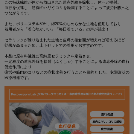
この特殊繊維が体から放出された遠赤外線を吸収し、体へと輻射。
血行を促進し、筋肉のハリやコリを軽減することによって疲労回復へと
つながります。
また、ポリエステル80%、綿20%のなめらかな生地を使用しており
着用者から「着心地がいい」「毎日着ている」の声が続出！
セラミックが練り込まれた生地と皮膚の接触面が増えれば増えるほど
効果が高まるため、上下セットでの着用がおすすめです。
本品は原材料繊維に高純度セラミックを定着させ、
一定程度の遠赤外線を輻射（ふくしゃ）することによる遠赤外線の血行
促進作用により
疲労や筋肉のコリなどの症状改善を行うことを目的とした、衣類形状の
医療機器です。