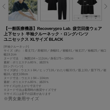
【一般医療機器】Recoverypro Lab. 疲労回復ウェア
上下セット 半袖クルーネック・ロングパンツ
ユニセックス XLサイズ BLACK
[半袖クルーネック]
サイズ（約）：着丈72／肩幅50／身幅61／裾幅61／袖丈27／袖幅25／袖口
幅19.2cm
ヌード寸法 ：胸囲104～112cm／身長175～185cm
素材：ポリエステル80％、綿20％
[ロングパンツ]
サイズ(約)：ウエスト84／ヒップ116／わたり幅33.5／股上33／股下75／裾
幅16／総丈108cm
ヌード寸法：ウエスト94～104cm
素材：ポリエステル80％、綿20％
※サイズは仕上がり寸法です
※ヌード寸法は着用時の推奨サイズです
※サイズには若干の誤差があります
※男女兼用サイズ