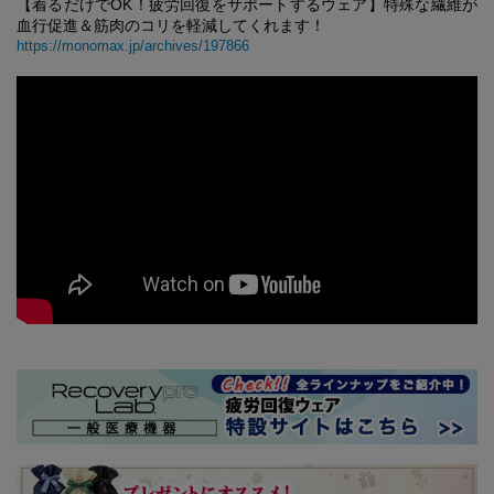
【着るだけでOK！疲労回復をサポートするウェア】特殊な繊維が
血行促進＆筋肉のコリを軽減してくれます！
https://monomax.jp/archives/197866