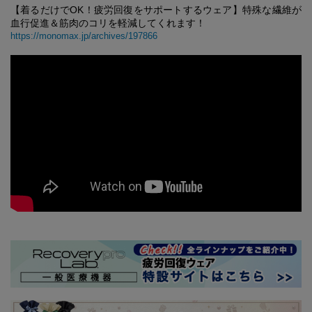
【着るだけでOK！疲労回復をサポートするウェア】特殊な繊維が
血行促進＆筋肉のコリを軽減してくれます！
https://monomax.jp/archives/197866