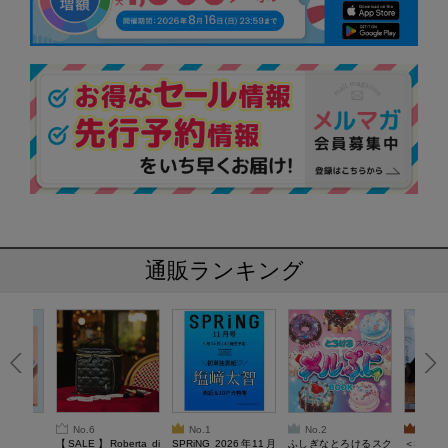
通販ランキング
No.6
No.1
No.2
No.3
6年9月号
【SALE】Roberta di
SPRiNG 2026年11月
ふしぎなとろけるスク
＜SAL