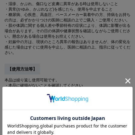
・湿疹、かぶれ、傷口など皮膚に異常がある時は使用しないこと
・異常(かゆみ、かぶれなど)を感じたら、使用を中止すること
・糖尿病、心疾患、高血圧、ペースメーカー装着中の方、持病をお持ち
の方は、必ずかかりつけの医師に相談の上でご購入・ご使用ください。
・肌や体調に関する個人差や季節特有の症状により、体調に影響が出る
場合があります。その日の体調や健康状態を確認しながらご使用くださ
い。懸念がある場合は使用をお控えください。
・妊娠中の方は、現状のところ異常の報告はありませんが、体の変化を
感じた場合はすぐに使用を中止し、医師に相談の上、指示に従ってくだ
さい。
【使用方法等】
本品は繰り返し使用可能です。
・本品に破損がないことを確認してください
・衣類として着用してください
・日常活動時及び睡眠時のいずれでも着用可能です
・本品の効果には個人差があるため、長期間の着用をおすすめします
・睡眠時の着用は、発汗作用が高まることから、十分な水分補給を行っ
てください
【ご使用上の注意】