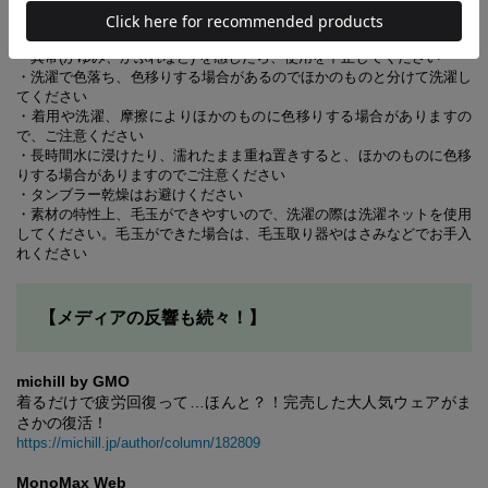
・湿疹、かぶれ、傷口など皮膚に異常があるときは使用しないでくださ
い
・異常(かゆみ、かぶれなど) を感じたら、使用を中止してください
・洗濯で色落ち、色移りする場合があるのでほかのものと分けて洗濯し
てください
・着用や洗濯、摩擦によりほかのものに色移りする場合がありますの
で、ご注意ください
・長時間水に浸けたり、濡れたまま重ね置きすると、ほかのものに色移
りする場合がありますのでご注意ください
・タンブラー乾燥はお避けください
・素材の特性上、毛玉ができやすいので、洗濯の際は洗濯ネットを使用
してください。毛玉ができた場合は、毛玉取り器やはさみなどでお手入
れください
【メディアの反響も続々！】
michill by GMO
着るだけで疲労回復って…ほんと？！完売した大人気ウェアがま
さかの復活！
https://michill.jp/author/column/182809
MonoMax Web