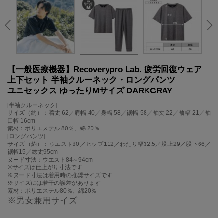
【一般医療機器】Recoverypro Lab. 疲労回復ウェア
上下セット 半袖クルーネック・ロングパンツ
ユニセックス ゆったりMサイズ DARKGRAY
[半袖クルーネック]
サイズ（約）：着丈 62／肩幅 40／身幅 58／裾幅 58／袖丈 22／袖幅 21／袖
口幅 16cm
素材：ポリエステル 80％、綿 20％
[ロングパンツ]
サイズ（約）：ウエスト80／ヒップ112／わたり幅32.5／股上29／股下66／
裾幅15／総丈95cm
ヌード寸法：ウエスト84～94cm
※サイズは仕上がり寸法です
※ヌード寸法は着用時の推奨サイズです
※サイズには若干の誤差があります
素材：ポリエステル80％、綿20％
※男女兼用サイズ