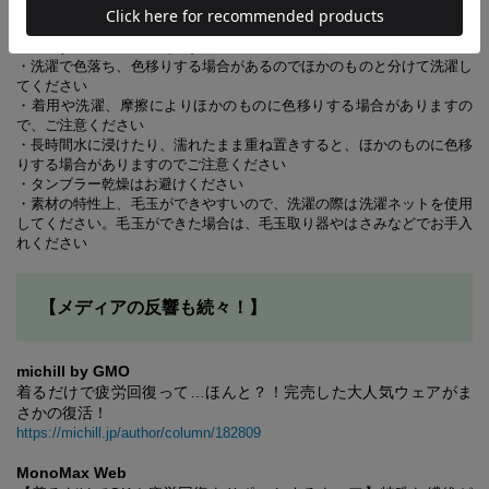
・湿疹、かぶれ、傷口など皮膚に異常があるときは使用しないでくださ
い
・異常(かゆみ、かぶれなど) を感じたら、使用を中止してください
・洗濯で色落ち、色移りする場合があるのでほかのものと分けて洗濯し
てください
・着用や洗濯、摩擦によりほかのものに色移りする場合がありますの
で、ご注意ください
・長時間水に浸けたり、濡れたまま重ね置きすると、ほかのものに色移
りする場合がありますのでご注意ください
・タンブラー乾燥はお避けください
・素材の特性上、毛玉ができやすいので、洗濯の際は洗濯ネットを使用
してください。毛玉ができた場合は、毛玉取り器やはさみなどでお手入
れください
【メディアの反響も続々！】
michill by GMO
着るだけで疲労回復って…ほんと？！完売した大人気ウェアがま
さかの復活！
https://michill.jp/author/column/182809
MonoMax Web