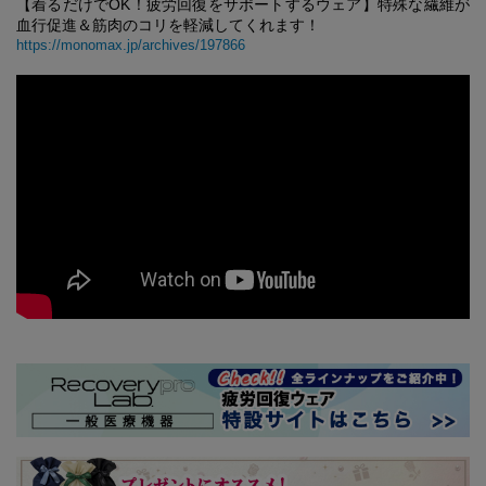
【着るだけでOK！疲労回復をサポートするウェア】特殊な繊維が
血行促進＆筋肉のコリを軽減してくれます！
https://monomax.jp/archives/197866