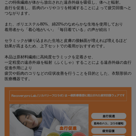
この特殊繊維が体から放出された遠赤外線を吸収し、体へと輻射。
血行を促進し、筋肉のハリやコリを軽減することによって疲労回復へと
つながります。
また、ポリエステル80%、綿20%のなめらかな生地を使用しており
着用者から「着心地がいい」「毎日着ている」の声が続出！
セラミックが練り込まれた生地と皮膚の接触面が増えれば増えるほど
効果が高まるため、上下セットでの着用がおすすめです。
本品は原材料繊維に高純度セラミックを定着させ、
一定程度の遠赤外線を輻射（ふくしゃ）することによる遠赤外線の血行
促進作用により
疲労や筋肉のコリなどの症状改善を行うことを目的とした、衣類形状の
医療機器です。