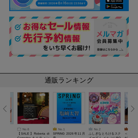
通販ランキング
No.6
No.1
No.2
No.3
6年9月号
【SALE】Roberta di
SPRiNG 2026年11月
ふしぎなとろけるスク
＜SAL
Camerino キルティン
号
イーズ！ メルぷにBO
がある 