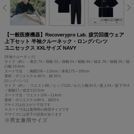
【一般医療機器】Recoverypro Lab. 疲労回復ウェア
上下セット 半袖クルーネック・ロングパンツ
ユニセックス XXLサイズ NAVY
[半袖クルーネック]
サイズ（約）：着丈 74／肩幅 52／身幅 64／裾幅 64／袖丈 28／袖幅 26／袖
口幅 19.9cm
ヌード寸法 ：胸囲108～116cm／身長175～185cm
素材：ポリエステル 80％、綿 20％
[ロングパンツ]
サイズ（約）：ウエスト88／ヒップ120／わたり幅34.5／股上34／股下76.5
／裾幅17／総丈110.5cm
ヌード寸法：ウエスト104～114cm
素材：ポリエステル80％、綿20％
※サイズは仕上がり寸法です
※ヌード寸法は着用時の推奨サイズです
※サイズには若干の誤差があります
※男女兼用サイズ