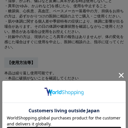
・湿疹、かぶれ、傷口など皮膚に異常がある時は使用しないこと
・異常(かゆみ、かぶれなど)を感じたら、使用を中止すること
・糖尿病、心疾患、高血圧、ペースメーカー装着中の方、持病をお持ち
の方は、必ずかかりつけの医師に相談の上でご購入・ご使用ください。
・肌や体調に関する個人差や季節特有の症状により、体調に影響が出る
場合があります。その日の体調や健康状態を確認しながらご使用くださ
い。懸念がある場合は使用をお控えください。
・妊娠中の方は、現状のところ異常の報告はありませんが、体の変化を
感じた場合はすぐに使用を中止し、医師に相談の上、指示に従ってくだ
さい。
【使用方法等】
本品は繰り返し使用可能です。
・本品に破損がないことを確認してください
・衣類として着用してください
・日常活動時及び睡眠時のいずれでも着用可能です
・本品の効果には個人差があるため、長期間の着用をおすすめします
・睡眠時の着用は、発汗作用が高まることから、十分な水分補給を行っ
てください
【ご使用上の注意】