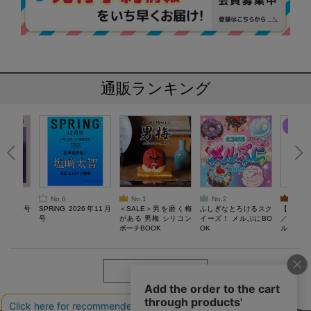
通販ランキング
No.6
No.1
No.2
No.3
26年10月号
SPRiNG 2026年11月
＜SALE＞男を磨く梅
ふしぎなとろけるスク
【SAL
号
がある 男梅 シリコン
イーズ！ メルぷにBO
／Lサ
ポーチBOOK
OK
ル）【一
Recover
労回復ウ
ーネック
ツ
もっと見る