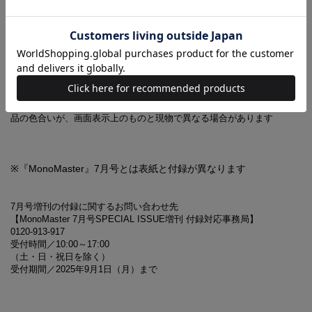
さんのビジュアル撮影やインタビューに加え、モノ
マスターと出会うことで生まれた本誌限定Inside 23
調光サングラスが特別付録に！
※調光サングラスとストラップ、ケース以外は付録に含まれません
※ご使用のパソコンのモニターやスマートフォンの画面によっては、商
品の色合いが、画面表示上のものと現物で異なる場合があります
※『MonoMaster』7月号とは表紙と付録が異なります
7月号増刊の付録に関するお問い合わせ先
【MonoMaster 7月号SPECIAL ISSUE増刊 付録対応事務局】
0120-913-917
受付時間／10:00～17:00
（土・日・祝日を除く）
受付期間／2025年9月1日（月）まで