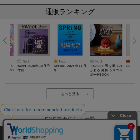
通販ランキング
No.6
No.1
No.2
No.3
ろけるスク
sweet 2026年10月号
SPRiNG 2026年11月
＜SALE＞男を磨く梅
Sumikko
ルぷにBO
増刊
号
がある 男梅 シリコン
ーツチャ
ポーチBOOK
もっと見る
SNSアカウントー覧
サイトマップ
公式通販ご利用ガイド