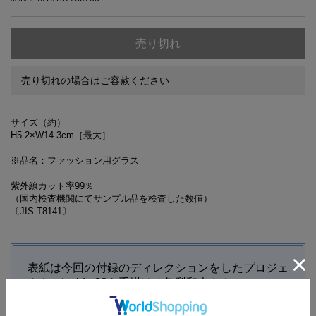
売り切れ
売り切れの場合はご容赦ください
サイズ（約）
H5.2×W14.3cm［最大］
※品名：ファッション用グラス
紫外線カット率99％
（国内検査機関にてサンプル品を検査した数値）
〔JIS T8141〕
表紙は今回の付録のディレクションをしたプロジェ
クト、Inside 23を手掛ける亀梨和也さん。
Inside 23のモノづくりに込める想いを表現した亀梨