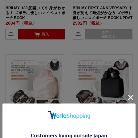
BRILMY 180度開いて中身がわか
BRILMY FIRST ANNIVERSARY 中
る！ ズボラに優しいマイベストポ
身が見えて時短がかなう ズボラに
ーチ BOOK
優しいコスメポーチ BOOK UPDAT
E BLACK ver.
2684円（税込）
2992円（税込）
当サイト
購入
在庫なし
BRILMY FIRST ANNIVERSARY 中
BRILMY FIRST ANNIVERSARY 中
身が見えて時短がかなう ズボラに
身が見えて時短がかなう ズボラに
優しいコスメポーチ BOOK UPDAT
優しいコスメポーチ BOOK UPDAT
E PINK ver. SPECIAL PACKAGE
E BLACK ver. SPECIAL PACKAG
2992円（税込）
2992円（税込）