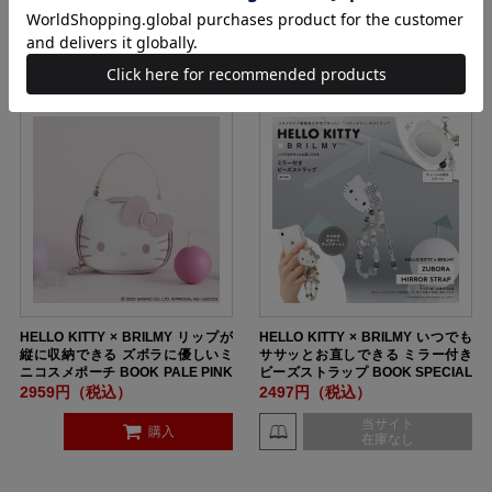
E
当サイト
購入
在庫なし
HELLO KITTY × BRILMY リップが
HELLO KITTY × BRILMY いつでも
縦に収納できる ズボラに優しいミ
ササッとお直しできる ミラー付き
ニコスメポーチ BOOK PALE PINK
ビーズストラップ BOOK SPECIAL
ver. SPECIAL PACKAGE
PACKAGE
2959円（税込）
2497円（税込）
当サイト
購入
在庫なし