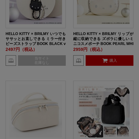
HELLO KITTY × BRILMY いつでも
HELLO KITTY × BRILMY リップが
ササッとお直しできる ミラー付き
縦に収納できる ズボラに優しいミ
ビーズストラップ BOOK BLACK v
ニコスメポーチ BOOK PEARL WHI
er. SPECIAL PACKAGE
TE ver.
2497円（税込）
2959円（税込）
当サイト
購入
在庫なし