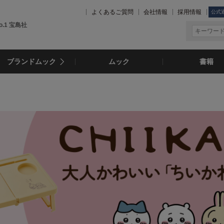
よくあるご質問
会社情報
採用情報
公式
.1 宝島社
ブランドムック
ムック
書籍