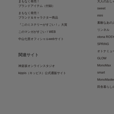
まもなく発売！
大人のおし
ブランドアイテム（付録）
sweet
まもなく発売！
mini
ブランド＆キャラクター商品
素敵なあの
『このミステリーがすごい！』大賞
リンネル
このマンガがすごい！WEB
otona ROS
中山七里オフィシャルwebサイト
SPRiNG
オトナミュ
関連サイト
GLOW
MonoMax
神楽坂オンラインスタジオ
smart
kippis（キッピス）公式通販サイト
MonoMaste
田舎暮らし