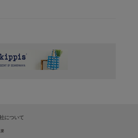
社について
概要