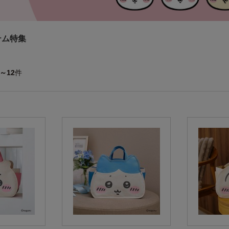
テム特集
1～12
件