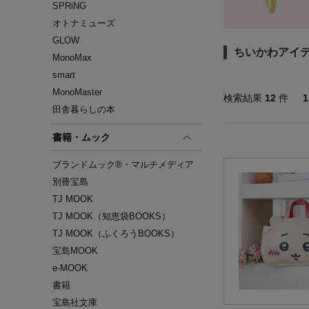
SPRiNG
オトナミューズ
GLOW
ちいかわアイ
MonoMax
smart
MonoMaster
検索結果
12
件
田舎暮らしの本
書籍・ムック
ブランドムック®・マルチメディア
別冊宝島
TJ MOOK
TJ MOOK（知恵袋BOOKS）
TJ MOOK（ふくろうBOOKS）
宝島MOOK
e-MOOK
書籍
宝島社文庫