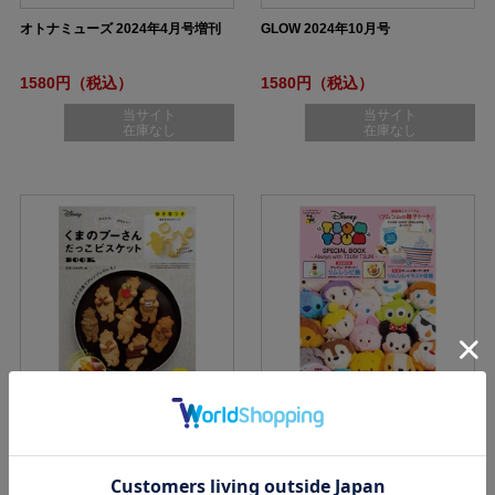
オトナミューズ 2024年4月号増刊
GLOW 2024年10月号
1580円（税込）
1580円（税込）
当サイト
当サイト
在庫なし
在庫なし
くまのプーさん だっこビスケット
Disney TSUM TSUM SPECIAL B
BOOK
OOK -Always with TSUM TSUM-
1584円（税込）
1595円（税込）