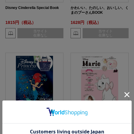
Disney Cinderella Special Book
かわいい、たのしい、おいしい、く
まのプーさんBOOK
1815円（税込）
1628円（税込）
当サイト
当サイト
在庫なし
在庫なし
Disney Princess The Little Merm
おしゃれキャット マリー OFFICIAL
aid
BOOK
1848円（税込）
1738円（税込）