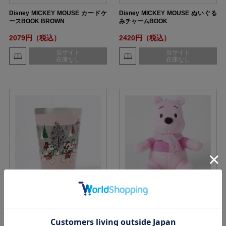
Disney MICKEY MOUSE カードケ
Disney MICKEY MOUSE ぬいぐる
ースBOOK BROWN
みチャームBOOK
2079円（税込）
2420円（税込）
当サイト
当サイト
在庫なし
在庫なし
Disney カップコーヒータンブラー
Disney Winnie the Pooh ぬいぐる
BOOK WINTER PARTY PINK
みチャームBOOK
1760円（税込）
2420円（税込）