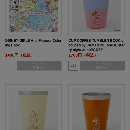
DISNEY GIRLS And Flowers Color
CUP COFFEE TUMBLER BOOK pr
ing Book
oduced by JAM HOME MADE star
ry night with MICKEY
1430円（税込）
1760円（税込）
当サイト
当サイト
在庫なし
在庫なし