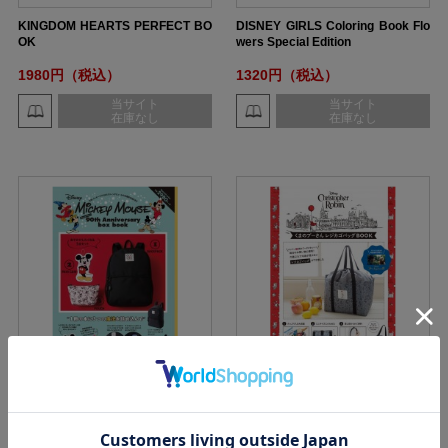
KINGDOM HEARTS PERFECT BO
DISNEY GIRLS Coloring Book Flo
OK
wers Special Edition
1980円（税込）
1320円（税込）
当サイト
当サイト
在庫なし
在庫なし
Disney Mickey Mouse 90th Anniv
Disney くまのプーさん レジカゴバ
ersary box book
ッグ BOOK
3278円（税込）
2640円（税込）