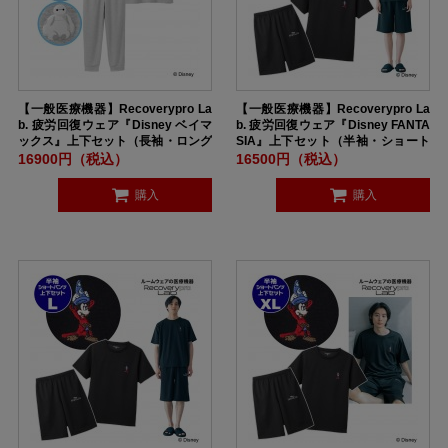
【一般医療機器】Recoverypro La
【一般医療機器】Recoverypro La
b. 疲労回復ウェア『Disney ベイマ
b. 疲労回復ウェア『Disney FANTA
ックス』上下セット（長袖・ロング
SIA』上下セット（半袖・ショート
パンツ）ユニセックス XXLサイズ G
パンツ）ユニセックス Mサイズ BL
16900円（税込）
16500円（税込）
RAY
ACK
購入
購入