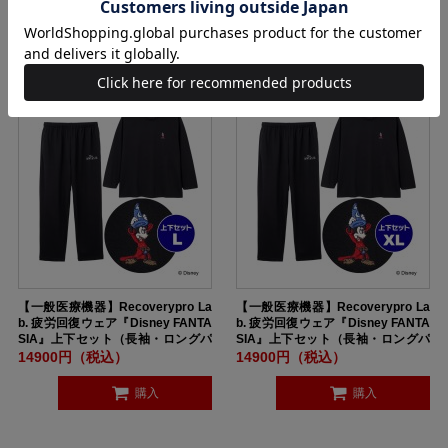
LACK
K
購入
購入
【一般医療機器】Recoverypro La
【一般医療機器】Recoverypro La
b. 疲労回復ウェア『Disney FANTA
b. 疲労回復ウェア『Disney FANTA
SIA』上下セット（長袖・ロングパ
SIA』上下セット（長袖・ロングパ
ンツ）ユニセックス Lサイズ BLAC
ンツ）ユニセックス XLサイズ BLA
14900円（税込）
14900円（税込）
K
CK
購入
購入