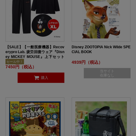
【SALE】【一般医療機器】Recov
Disney ZOOTOPIA Nick Wilde SPE
erypro Lab. 疲労回復ウェア『Disn
CIAL BOOK
ey MICKEY MOUSE』上下セット
（長袖・ロングパンツ）ユニセック
セール中！
4939円（税込）
7450円（税込）
ス XLサイズ BLACK
当サイト
在庫なし
購入