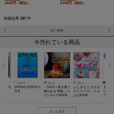
1639円（税込）
2449円（税込）
検索結果
187
件
21～40
件
今売れている商品
No.6
No.1
No.2
No.3
26年10月
SPRiNG 2026年11
＜SALE＞男を磨く
ふしぎなとろける
【SAL
月号
梅がある 男梅 シリ
スクイーズ！ メル
ト／L
コンポーチBOOK
ぷにBOOK
プル）
機器】Re
o Lab
ェア 
ック・
もっと見る