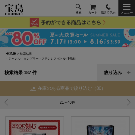
検索
カート
電話で予約
メニュー
HOME
> 検索結果
解除
・ジャンル：タンブラー・ステンレスボトル [
]
検索結果 187 件
絞り込み
在庫のある商品で絞り込む（80）
21～40
件