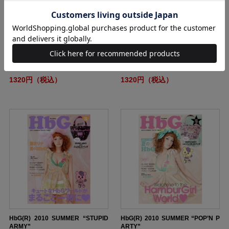
HbG(R) 2010 AUTUMN / WINTER
HbG(R) 2010 AUTUMN / WINTER
“Graffiti Sunshine”
“We love Cameron”
1320円（税込）
1320円（税込）
HbG(R) 2010 SUMMER “STUPID
HbG(R) 2010 SUMMER “POP’N P
ARMY”
ARTY”