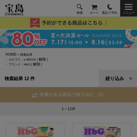
検索
カート
電話で予約
メニュー
HOME
> 検索結果
解除
・カテゴリ：e-MOOK [
]
解除
・ブランド：HbG [
]
検索結果 12 件
絞り込み
在庫のある商品で絞り込む（0）
1～12
件