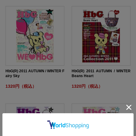
HbG(R) 2011 AUTUMN / WINTER F
HbG(R) 2011 AUTUMN / WINTER
airy Sky
Beans Heart
1320円（税込）
1320円（税込）