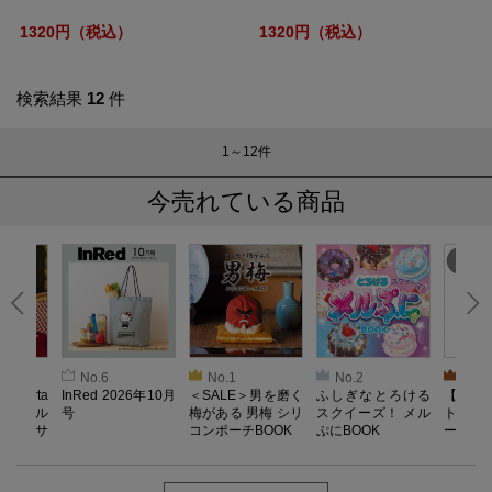
1320円（税込）
1320円（税込）
検索結果
12
件
1～12
件
今売れている商品
No.6
No.1
No.2
No.3
oberta
InRed 2026年10月
＜SALE＞男を磨く
ふしぎなとろける
【SAL
ino キル
号
梅がある 男梅 シリ
スクイーズ！ メル
ト／L
ドレッサ
コンポーチBOOK
ぷにBOOK
ー）【
OOK
器】Reco
ab. 
長袖