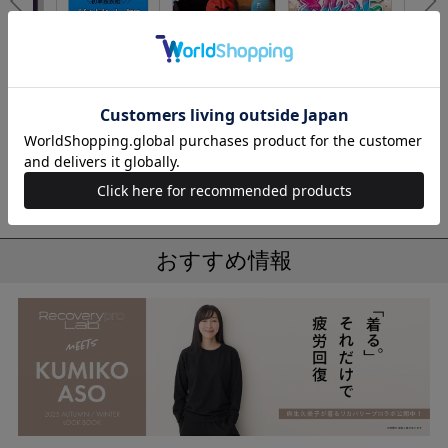
No.6
No.1
No.2
No.3
26年10月
SPRiNG 2026年11
＜SALE＞男を磨く
ふしぎなとろける
【SAL
月号
梅がある 男梅 シリ
スクイーズ！ メル
ト／L
コンポーチBOOK
ぷにBOOK
プル）
機器】Re
o Lab
ェア 
ック・
もっと見る
ツ
おすすめ情報