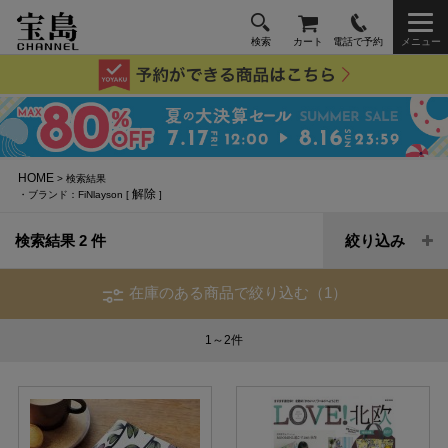
検索
カート
電話で予約
メニュー
HOME
> 検索結果
解除
・ブランド：FiNlayson [
]
検索結果 2 件
絞り込み
在庫のある商品で絞り込む（1）
1～2
件