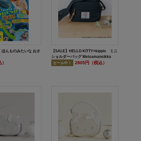
 ほんものみたいな おさ
【SALE】HELLO KITTY×kippis ミニ
ク
ショルダーバッグ Metsamansikka
込）
BOOK
2805円（税込）
セール中！