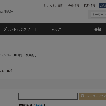
よくあるご質問
会社情報
採用情報
公式
.1 宝島社
ブランドムック
ムック
書籍
2,501～3,000円 ｜在庫あり
61～80
件
キーワードで
在庫あり [
解除
]