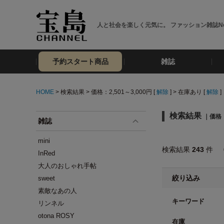
人と社会を楽しく元気に。 ファッション雑誌No
予約スタート商品
雑誌
HOME
> 検索結果 > 価格：2,501～3,000円 [
解除
] > 在庫あり [
解除
]
検索結果
｜価格：
雑誌
mini
検索結果
243
件
InRed
大人のおしゃれ手帖
絞り込み
sweet
素敵なあの人
キーワード
リンネル
otona ROSY
在庫