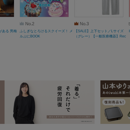
No.2
No.3
がある 男梅
ふしぎなとろけるスクイーズ！ メ
【SALE】上下セット／Lサイズ
ルぷにBOOK
（グレー）【一般医療機器】Rec
overypro Lab. 疲労回復ウェア 長
袖クルーネック・ロングパンツ