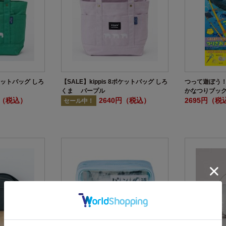
ポケットバッグ しろ
【SALE】kippis 8ポケットバッグ しろ
つって遊ぼう！
くま パープル
かなつりブッ
円（税込）
2640円（税込）
2695円（税
セール中！