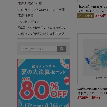
宝島SUGOI 文庫
【SALE】kippis 
このライトノベルがすごい！文庫
ッグ Mets?n rauh
2772
宝島社新書
セール中！
マルチメディア
WLC（ワンダーランドコミックス）
このマンガがすごい！コミックス
LAWSON×San-X Cha
付きクリアポーチBOO
しver.
2739円（税込）