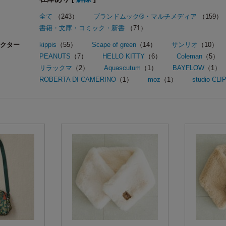
全て
（243）
ブランドムック®・マルチメディア
（159）
書籍・文庫・コミック・新書
（71）
クター
kippis
（55）
Scape of green
（14）
サンリオ
（10）
PEANUTS
（7）
HELLO KITTY
（6）
Coleman
（5）
リラックマ
（2）
Aquascutum
（1）
BAYFLOW
（1）
ROBERTA DI CAMERINO
（1）
moz
（1）
studio CLI