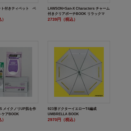
グネット付きティペット ベ
LAWSON×San-X Characters チャーム
付きクリアポーチBOOK リラックマ
込）
ver.
2739円（税込）
ICS メイクノリUP肌を作
923形ドクターイエローT4編成
トケアBOOK
UMBRELLA BOOK
込）
2970円（税込）