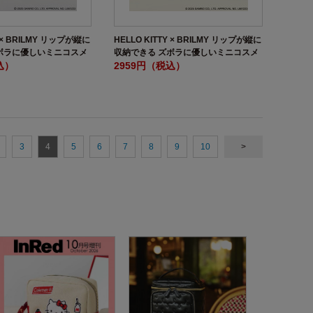
Y × BRILMY リップが縦に
HELLO KITTY × BRILMY リップが縦に
ボラに優しいミニコスメ
収納できる ズボラに優しいミニコスメ
LVER ver. SPECIAL
込）
ポーチ BOOK PEARL WHITE ver.
2959円（税込）
3
4
5
6
7
8
9
10
>