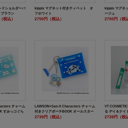
ラウンドショルダーバ
kippis マグネット付きティペット オ
kippis マ
a ブラウン
フホワイト
ージュ
円（税込）
2750円（税込）
2750円（税
racters チャーム
LAWSON×San-X Characters チャーム
VT COSMET
K すみっコぐら
付きクリアポーチBOOK オールスター
る デイ＆ナイ
ズver.
2739円（税込）
2739円（税