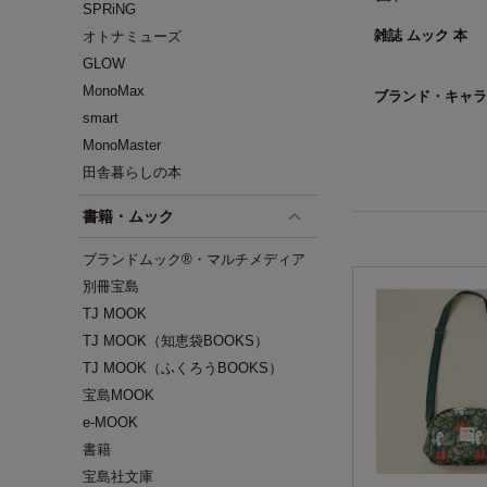
SPRiNG
雑誌 ムック 本
オトナミューズ
GLOW
MonoMax
ブランド・キャラ
smart
MonoMaster
田舎暮らしの本
書籍・ムック
ブランドムック®・マルチメディア
別冊宝島
TJ MOOK
TJ MOOK（知恵袋BOOKS）
TJ MOOK（ふくろうBOOKS）
宝島MOOK
e-MOOK
書籍
宝島社文庫