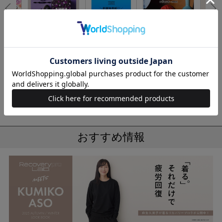
No.6
No.1
No.2
No.3
とろける
sweet 2026年10月
SPRiNG 2026年11
＜SALE＞男を磨く
Sumikk
！ メル
号増刊
月号
梅がある 男梅 シリ
イーツ
コンポーチBOOK
OK
もっと見る
おすすめ情報