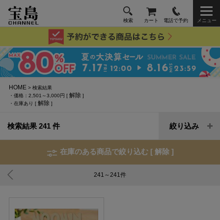
検索
カート
電話で予約
メニュー
HOME
> 検索結果
解除
・価格：2,501～3,000円 [
]
解除
・在庫あり [
]
検索結果 241 件
絞り込み
在庫のある商品で絞り込む [
解除
]
241～241
件