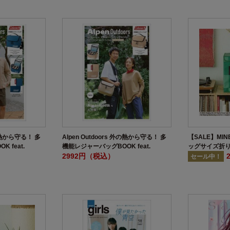
外の熱から守る！ 多
Alpen Outdoors 外の熱から守る！ 多
【SALE】MIN
 feat.
機能レジャーバッグBOOK feat.
ッグサイズ折り
ckage NAVY
Coleman Special Package SAND
2992円（税込）
クリーパーver.
セール中！
BEIGE