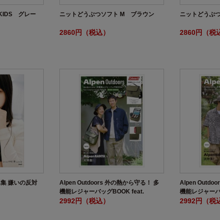
IDS グレー
ニットどうぶつソフト M ブラウン
ニットどうぶつ
2860円（税込）
2860円（税
写真集 嫌いの反対
Alpen Outdoors 外の熱から守る！ 多
Alpen Outd
機能レジャーバッグBOOK feat.
機能レジャーバッグ
Coleman Special Package MOSS
2992円（税込）
Coleman Spec
2992円（税
GREEN
RED