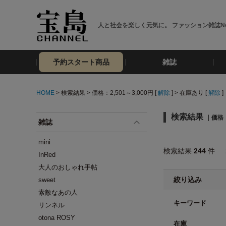
人と社会を楽しく元気に。 ファッション雑誌No
予約スタート商品
雑誌
HOME
> 検索結果 > 価格：2,501～3,000円 [
解除
] > 在庫あり [
解除
]
検索結果
｜価格：
雑誌
mini
検索結果
244
件
InRed
大人のおしゃれ手帖
絞り込み
sweet
素敵なあの人
キーワード
リンネル
otona ROSY
在庫