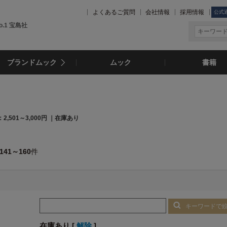
よくあるご質問
会社情報
採用情報
公式
.1 宝島社
ブランドムック
ムック
書籍
2,501～3,000円 ｜在庫あり
141～160
件
キーワードで
在庫あり [
解除
]