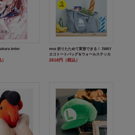
ra letter
moz 折りたためて変形できる！ 3WAY
エコトートバッグ＆ウォールステッカ
込）
ーBOOK GRAY ver.
2618円（税込）