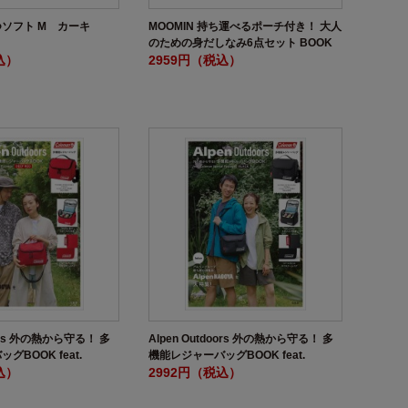
ソフト M カーキ
MOOMIN 持ち運べるポーチ付き！ 大人
のための身だしなみ6点セット BOOK
込）
2959円（税込）
oors 外の熱から守る！ 多
Alpen Outdoors 外の熱から守る！ 多
BOOK feat.
機能レジャーバッグBOOK feat.
ial Package DEEP
込）
Coleman Special Package BLACK
2992円（税込）