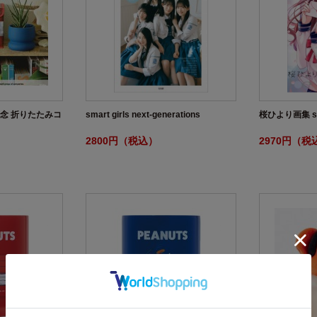
年記念 折りたたみコ
smart girls next-generations
桜ひより画集 saku
2800円（税込）
2970円（税