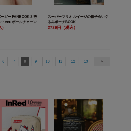
ガー FANBOOK 2 努
スーパーマリオ ルイージの帽子ぬいぐ
トver. ボールチェーン
るみポーチBOOK
込）
2739円（税込）
6
7
8
9
10
11
12
13
>