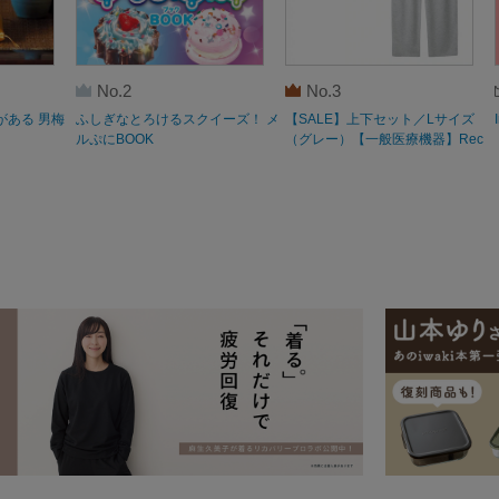
No.2
No.3
がある 男梅
ふしぎなとろけるスクイーズ！ メ
【SALE】上下セット／Lサイズ
ルぷにBOOK
（グレー）【一般医療機器】Rec
overypro Lab. 疲労回復ウェア 長
袖クルーネック・ロングパンツ