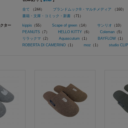
全て
（244）
ブランドムック®・マルチメディア
（160）
書籍・文庫・コミック・新書
（71）
クター
kippis
（55）
Scape of green
（14）
サンリオ
（10）
PEANUTS
（7）
HELLO KITTY
（6）
Coleman
（5）
リラックマ
（2）
Aquascutum
（1）
BAYFLOW
（1）
ROBERTA DI CAMERINO
（1）
moz
（1）
studio CLI