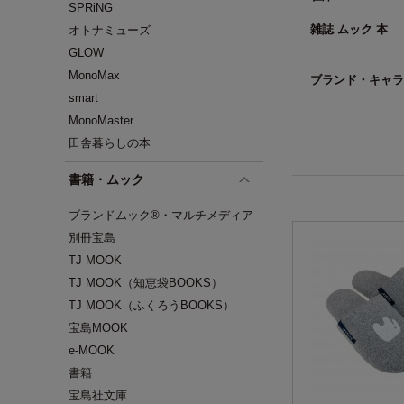
SPRiNG
雑誌 ムック 本
オトナミューズ
GLOW
MonoMax
ブランド・キャラ
smart
MonoMaster
田舎暮らしの本
書籍・ムック
ブランドムック®・マルチメディア
別冊宝島
TJ MOOK
TJ MOOK（知恵袋BOOKS）
TJ MOOK（ふくろうBOOKS）
宝島MOOK
e-MOOK
書籍
宝島社文庫