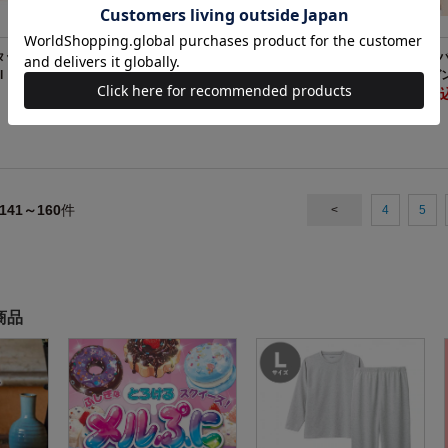
スタッキングタンブ
SNOOPY 真空断熱 スタッキングタンブ
ドムドムハンバー
l
ラー BOOK Football
夢象 黒リーゼン
2860円（税込）
ぬいぐるみ
3000円（税
141～160
件
<
4
5
商品