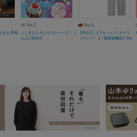
No.2
No.3
がある 男梅
ふしぎなとろけるスクイーズ！ メ
【SALE】上下セット／Lサイズ
ルぷにBOOK
（グレー）【一般医療機器】Rec
overypro Lab. 疲労回復ウェア 長
袖クルーネック・ロングパンツ