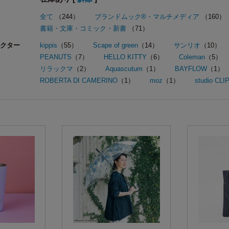
全て
（244）
ブランドムック®・マルチメディア
（160）
書籍・文庫・コミック・新書
（71）
クター
kippis
（55）
Scape of green
（14）
サンリオ
（10）
PEANUTS
（7）
HELLO KITTY
（6）
Coleman
（5）
リラックマ
（2）
Aquascutum
（1）
BAYFLOW
（1）
ROBERTA DI CAMERINO
（1）
moz
（1）
studio CLI