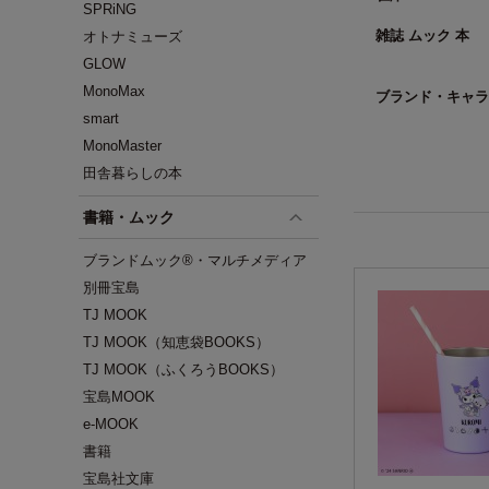
SPRiNG
雑誌 ムック 本
オトナミューズ
GLOW
MonoMax
ブランド・キャラ
smart
MonoMaster
田舎暮らしの本
書籍・ムック
ブランドムック®・マルチメディア
別冊宝島
TJ MOOK
TJ MOOK（知恵袋BOOKS）
TJ MOOK（ふくろうBOOKS）
宝島MOOK
e-MOOK
書籍
宝島社文庫