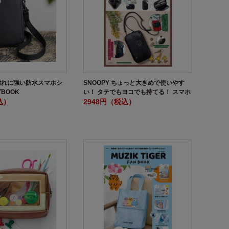
 W 汚れに強い防水スマホシ
SNOOPY ちょっと大きめで使いやす
BOOK
い！ タテでもヨコでも持てる！ スマホ
込）
ショルダー BOOK
2948円（税込）