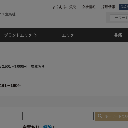
よくあるご質問
会社情報
採用情報
公式
.1 宝島社
ブランドムック
ムック
書籍
2,501～3,000円 ｜在庫あり
161～180
件
キーワードで
在庫あり [
解除
]