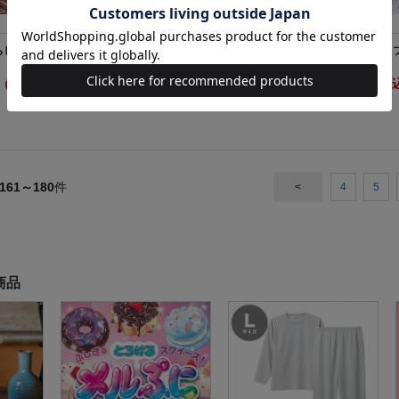
らし ふわふわお
【SALE】すみっコぐらし ふわふわお
スイカゲーム 
すわりポーチ しろくまver.
円（税込）
2631円（税込）
2739円（税
セール中！
161～180
件
<
4
5
商品