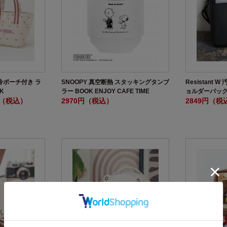
 保冷ポーチ付き ラ
SNOOPY 真空断熱 スタッキングタンブ
Resistant
K
ラー BOOK ENJOY CAFE TIME
ョルダーバッグ
円（税込）
2970円（税込）
2849円（税