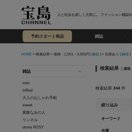
人と社会を楽しく元気に。 ファッション雑誌No
予約スタート商品
雑誌
HOME
> 検索結果 > 価格：2,501～3,000円 [
解除
] > 在庫あり [
解除
]
検索結果
｜価格：
雑誌
mini
検索結果
244
件
InRed
大人のおしゃれ手帖
絞り込み
sweet
素敵なあの人
キーワード
リンネル
otona ROSY
在庫