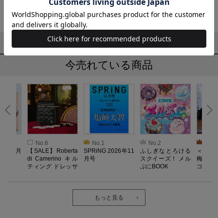
検索結果
6
件
1～6
件
今売れている商品
No.6
No.1
No.2
No.3
026年9月
【SALE】Roberta
SPRiNG 2026年11
ふしぎなとろける
＜SAL
di Camerino キル
月号
スクイーズ！ メル
梅がある
ティング ドレッサ
ぷにBOOK
コンポー
ーポーチBOOK
もっと見る