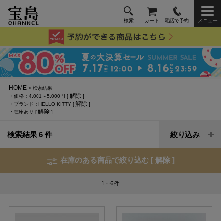
検索
カート
電話で予約
メニュー
HOME
> 検索結果
解除
・価格：4,001～5,000円 [
]
解除
・ブランド：HELLO KITTY [
]
解除
・在庫あり [
]
検索結果 6 件
絞り込み
在庫のある商品で絞り込む [
解除
]
1～6
件