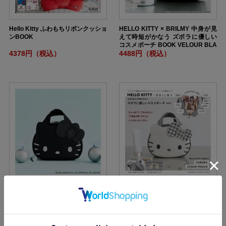
Hello Kitty ふわもちリボンクッショ
HELLO KITTY × BRILMY 中身が見
ンBOOK
えて時短がかなう ズボラに優しい
コスメポーチ BOOK VELOUR BLA
CK ver.
4378円（税込）
4488円（税込）
HELLO KITTY × BRILMY 中身が見
HELLO KITTY × BRILMY 中身が見
えて時短がかなう ズボラに優しい
えて時短がかなう ズボラに優しい
コスメポーチ BOOK BLACK ver. S
コスメポーチ BOOK SPECIAL PAC
PECIAL PACKAGE
KAGE
4378円（税込）
4378円（税込）