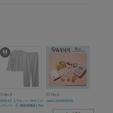
No.4
No.5
【SALE】上下セット／Mサイズ
sweet 2026年9月号
（グレー）【一般医療機器】Rec
overypro Lab. 疲労回復ウェア 長