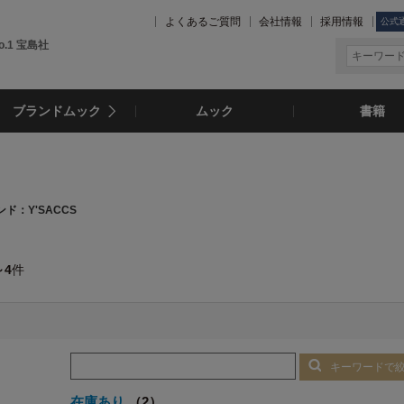
よくあるご質問
会社情報
採用情報
公式
.1 宝島社
ブランドムック
ムック
書籍
ド：Y'SACCS
～4
件
キーワードで
在庫あり
（2）