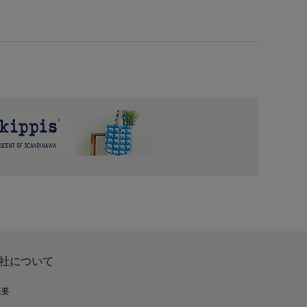
社について
概要