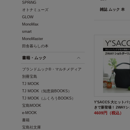
SPRiNG
雑誌 ムック 本
オトナミューズ
GLOW
MonoMax
smart
MonoMaster
田舎暮らしの本
書籍・ムック
ブランドムック®・マルチメディア
別冊宝島
TJ MOOK
TJ MOOK（知恵袋BOOKS）
TJ MOOK（ふくろうBOOKS）
Y'SACCS 大ヒット
宝島MOOK
きで新登場！ 2WAY
クBOOK
4609円（税込）
e-MOOK
書籍
宝島社文庫