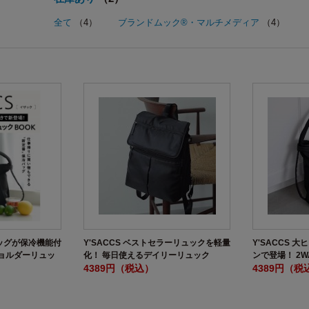
全て
（4）
ブランドムック®・マルチメディア
（4）
バッグが保冷機能付
Y'SACCS ベストセラーリュックを軽量
Y'SACCS 
ショルダーリュッ
化！ 毎日使えるデイリーリュック
ンで登場！ 2
BOOK
4389円（税込）
BOOK
4389円（税