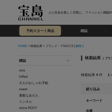
人と社会を楽しく元気に。 ファッション雑誌No
予約スタート商品
雑誌
HOME
> 検索結果 > ブランド：Y'SACCS [
解除
]
検索結果
｜ブラン
雑誌
mini
検索結果
4
件
1
InRed
大人のおしゃれ手帖
絞り込み
sweet
素敵なあの人
キーワード
リンネル
otona ROSY
在庫