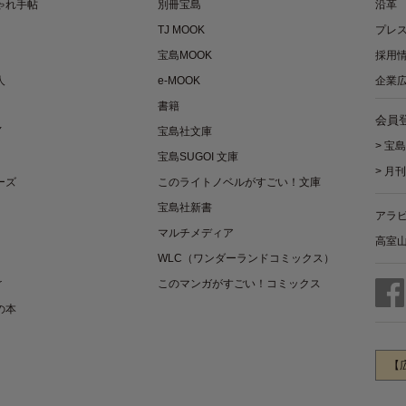
ゃれ手帖
別冊宝島
沿革
TJ MOOK
プレ
宝島MOOK
採用
人
e-MOOK
企業
書籍
会員
Y
宝島社文庫
>
宝島
宝島SUGOI 文庫
>
月刊
ーズ
このライトノベルがすごい！文庫
宝島社新書
アラ
マルチメディア
高室
WLC（ワンダーランドコミックス）
r
このマンガがすごい！コミックス
の本
【