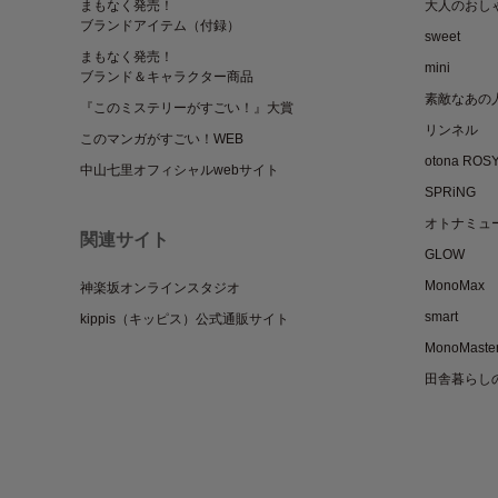
まもなく発売！
大人のおし
ブランドアイテム（付録）
sweet
まもなく発売！
mini
ブランド＆キャラクター商品
素敵なあの
『このミステリーがすごい！』大賞
リンネル
このマンガがすごい！WEB
otona ROS
中山七里オフィシャルwebサイト
SPRiNG
オトナミュ
関連サイト
GLOW
MonoMax
神楽坂オンラインスタジオ
smart
kippis（キッピス）公式通販サイト
MonoMaste
田舎暮らし