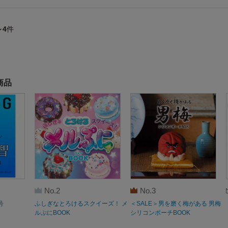
～4
件
商品
No.2
No.3
号
ふしぎなとろけるスクイーズ！ メ
＜SALE＞男を磨く梅がある 男梅
ルぷにBOOK
シリコンポーチBOOK