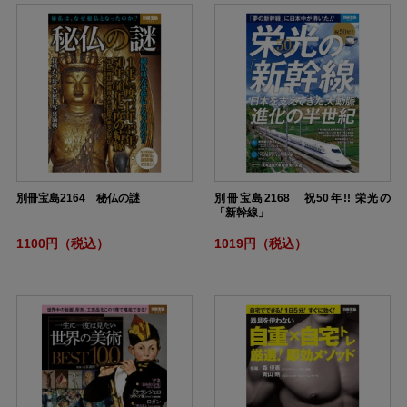
別冊宝島2164 秘仏の謎
別冊宝島2168 祝50年!! 栄光の
「新幹線」
1100円（税込）
1019円（税込）