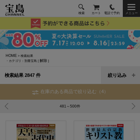
検索
カート
電話で予約
メニュー
HOME
> 検索結果
解除
・カテゴリ：別冊宝島 [
]
検索結果 2847 件
絞り込み
在庫のある商品で絞り込む（4）
481～500
件