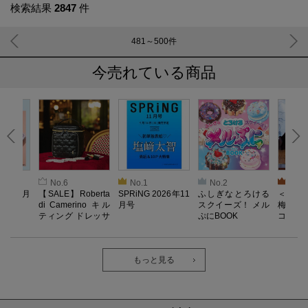
検索結果
2847
件
481～500
件
今売れている商品
No.6
No.1
No.2
No.3
026年9月
【SALE】Roberta
SPRiNG 2026年11
ふしぎなとろける
＜SAL
di Camerino キル
月号
スクイーズ！ メル
梅がある
ティング ドレッサ
ぷにBOOK
コンポー
ーポーチBOOK
もっと見る