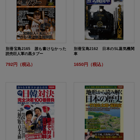
別冊宝島2165 誰も書けなかった
別冊宝島2162 日本のSL蒸気機関
読売巨人軍の黒タブー
車
792円（税込）
1650円（税込）