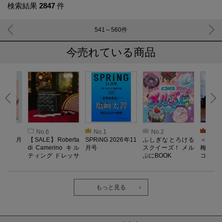
検索結果
2847
件
541～560
件
今売れている商品
No.6
No.1
No.2
No.3
026年9月
【SALE】Roberta
SPRiNG 2026年11
ふしぎなとろける
＜SAL
di Camerino キル
月号
スクイーズ！ メル
梅がある
ティング ドレッサ
ぷにBOOK
コンポー
ーポーチBOOK
もっと見る