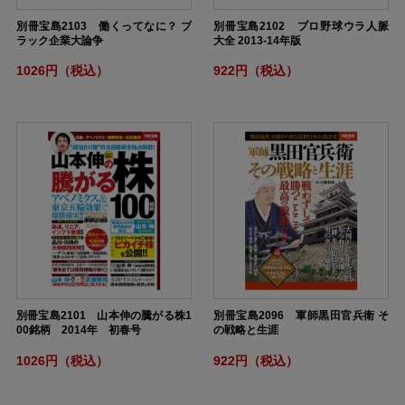
別冊宝島2103 働くってなに？ ブ
別冊宝島2102 プロ野球ウラ人脈
ラック企業大論争
大全 2013-14年版
1026円（税込）
922円（税込）
別冊宝島2101 山本伸の騰がる株1
別冊宝島2096 軍師黒田官兵衛 そ
00銘柄 2014年 初春号
の戦略と生涯
1026円（税込）
922円（税込）