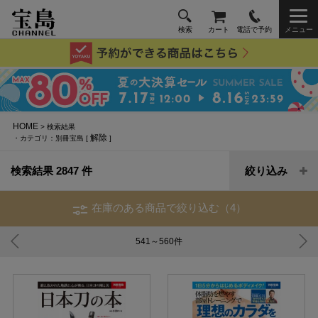
検索
カート
電話で予約
メニュー
HOME
> 検索結果
解除
・カテゴリ：別冊宝島 [
]
検索結果 2847 件
絞り込み
在庫のある商品で絞り込む（4）
541～560
件