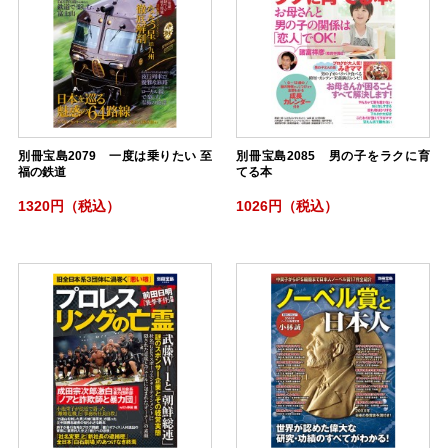
別冊宝島2079 一度は乗りたい 至
別冊宝島2085 男の子をラクに育
福の鉄道
てる本
1320円（税込）
1026円（税込）