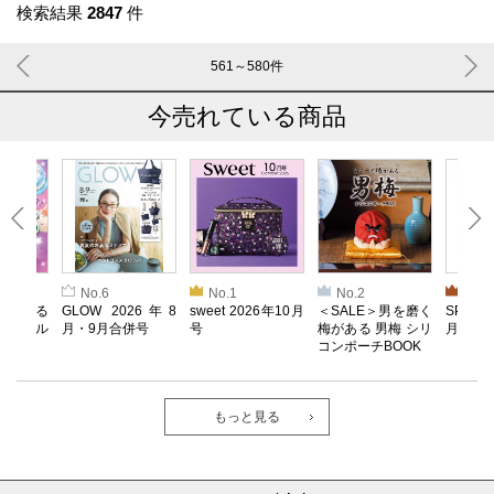
検索結果
2847
件
561～580
件
今売れている商品
No.6
No.1
No.2
No.3
とろける
GLOW 2026年8
sweet 2026年10月
＜SALE＞男を磨く
SPRiN
！ メル
月・9月合併号
号
梅がある 男梅 シリ
月号
コンポーチBOOK
もっと見る