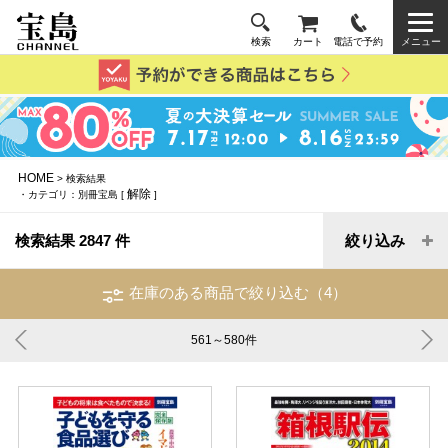
検索
カート
電話で予約
メニュー
HOME
> 検索結果
解除
・カテゴリ：別冊宝島 [
]
検索結果 2847 件
絞り込み
在庫のある商品で絞り込む（4）
561～580
件