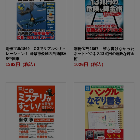
別冊宝島1869 CGでリアルシミュ
別冊宝島1867 誰も書けなかった
レーション！ 田母神俊雄の自衛隊V
ネットビジネス13兆円の危険な錬金
S中国軍
術
1362円（税込）
1026円（税込）