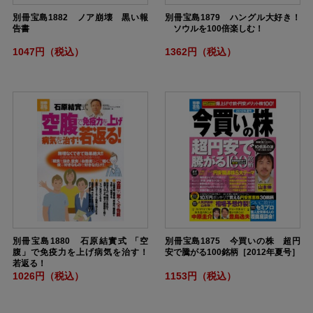
別冊宝島1882 ノア崩壊 黒い報
別冊宝島1879 ハングル大好き！
告書
ソウルを100倍楽しむ！
1047円（税込）
1362円（税込）
別冊宝島1880 石原結實式 「空
別冊宝島1875 今買いの株 超円
腹」で免疫力を上げ病気を治す！
安で騰がる100銘柄［2012年夏号］
若返る！
1026円（税込）
1153円（税込）