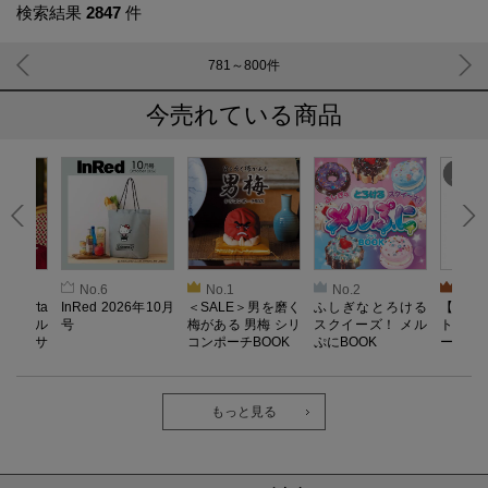
検索結果
2847
件
781～800
件
今売れている商品
No.6
No.1
No.2
No.3
oberta
InRed 2026年10月
＜SALE＞男を磨く
ふしぎなとろける
【SAL
ino キル
号
梅がある 男梅 シリ
スクイーズ！ メル
ト／L
ドレッサ
コンポーチBOOK
ぷにBOOK
ー）【
OOK
器】Reco
ab. 
長袖
ク・ロ
もっと見る