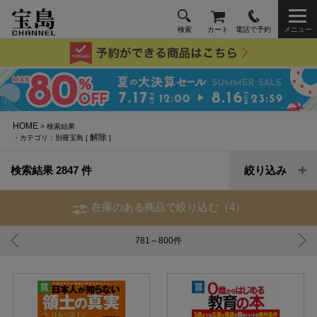
検索
カート
電話で予約
メニュー
HOME
> 検索結果
解除
・カテゴリ：別冊宝島 [
]
検索結果 2847 件
絞り込み
在庫のある商品で絞り込む（4）
781～800
件