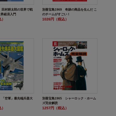
8 田村耕太郎の世界で戦
別冊宝島1969 奇跡の商品を生んだ こ
世界経済入門
のチームがすごい！
込）
1026円（税込）
4 「空軍」最先端兵器大
別冊宝島1965 シャーロック・ホーム
ズ完全解読
込）
1257円（税込）