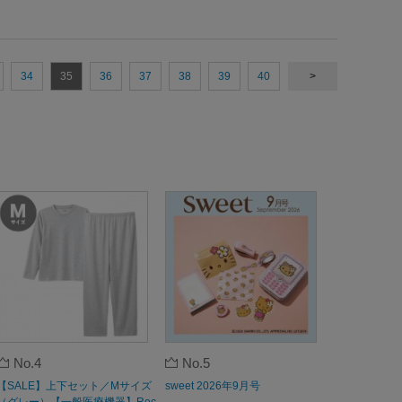
34
35
36
37
38
39
40
>
No.4
No.5
【SALE】上下セット／Mサイズ
sweet 2026年9月号
（グレー）【一般医療機器】Rec