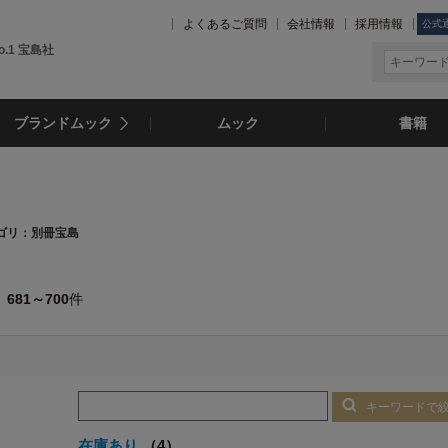
よくあるご質問
会社情報
採用情報
公式
.1 宝島社
ブランドムック
ムック
書籍
ゴリ：別冊宝島
681～700
件
キーワードで
在庫あり
（4）