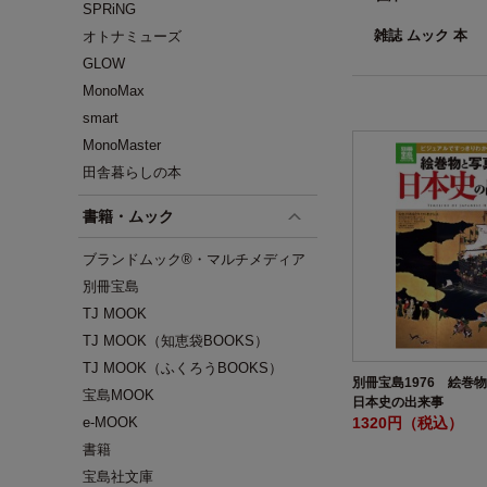
SPRiNG
雑誌 ムック 本
オトナミューズ
GLOW
MonoMax
smart
MonoMaster
田舎暮らしの本
書籍・ムック
ブランドムック®・マルチメディア
別冊宝島
TJ MOOK
TJ MOOK（知恵袋BOOKS）
TJ MOOK（ふくろうBOOKS）
別冊宝島1976 絵巻
宝島MOOK
日本史の出来事
1320円（税込）
e-MOOK
書籍
宝島社文庫