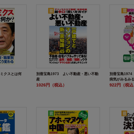
ノミクスとは何
別冊宝島1973 よい不動産・悪い不動
別冊宝島197
産
病気がみるみる
1026円（税込）
「首こり解消
922円（税