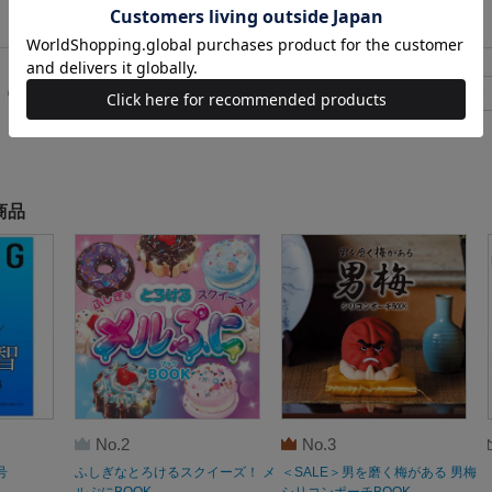
681～700
件
<
31
32
33
商品
No.2
No.3
号
ふしぎなとろけるスクイーズ！ メ
＜SALE＞男を磨く梅がある 男梅
ルぷにBOOK
シリコンポーチBOOK