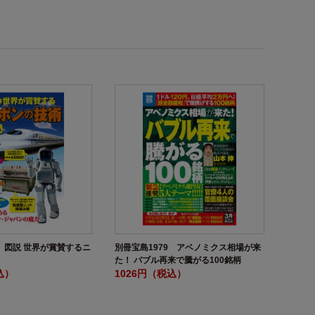
8 図説 世界が賞賛するニ
別冊宝島1979 アベノミクス相場が来
た！ バブル再来で騰がる100銘柄
込）
1026円（税込）