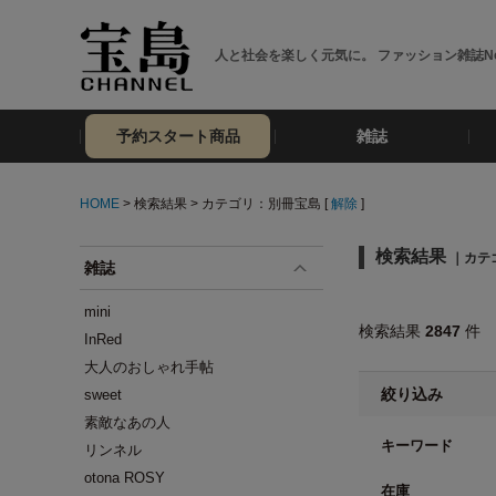
人と社会を楽しく元気に。 ファッション雑誌No
予約スタート商品
雑誌
HOME
> 検索結果 > カテゴリ：別冊宝島 [
解除
]
検索結果
｜カテ
雑誌
mini
検索結果
2847
件
InRed
大人のおしゃれ手帖
絞り込み
sweet
素敵なあの人
キーワード
リンネル
otona ROSY
在庫