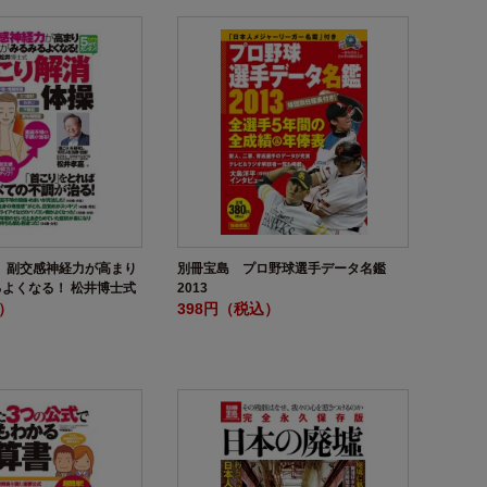
4 副交感神経力が高まり
別冊宝島 プロ野球選手データ名鑑
よくなる！ 松井博士式
2013
」体操
込）
398円（税込）