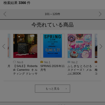
検索結果
3366
件
101～120
件
今売れている商品
No.6
No.1
No.2
No.3
026年9月
【SALE】Roberta
SPRiNG 2026年11
ふしぎなとろける
＜SAL
di Camerino キル
月号
スクイーズ！ メル
梅がある
ティング ドレッサ
ぷにBOOK
コンポー
ーポーチBOOK
もっと見る