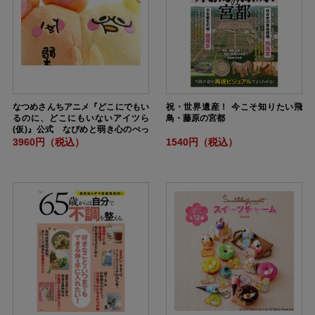
なつめさんちアニメ『どこにでもい
祝・世界遺産！ 今こそ知りたい飛
るのに、どこにもいないアイツら
鳥・藤原の宮都
(仮)』公式 なぴめと弱き心のぺっ
たりぬいチャームBOOK
3960円（税込）
1540円（税込）