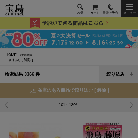
検索
カート
電話で予約
メニュー
HOME
> 検索結果
解除
・在庫あり [
]
検索結果 3366 件
絞り込み
在庫のある商品で絞り込む [
解除
]
101～120
件