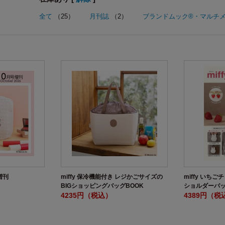
全て
（25）
月刊誌
（2）
ブランドムック®・マルチ
増刊
miffy 保冷機能付き レジかごサイズの
miffy いち
BIGショッピングバッグBOOK
ショルダーバッ
4235円（税込）
4389円（税