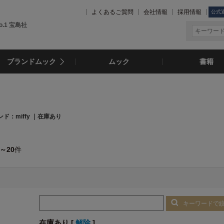
よくあるご質問
会社情報
採用情報
公式
.1 宝島社
ブランドムック
ムック
書籍
ド：miffy ｜在庫あり
1～20
件
キーワードで
在庫あり [
解除
]