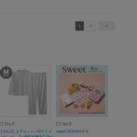
1
2
>
No.4
No.5
【SALE】上下セット／Mサイズ
sweet 2026年9月号
（グレー）【一般医療機器】Rec