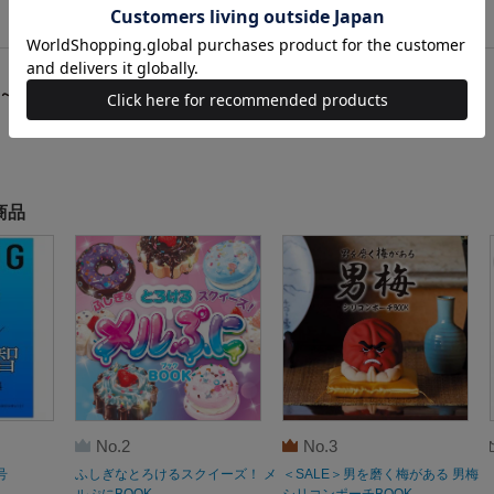
1～20
件
商品
No.2
No.3
号
ふしぎなとろけるスクイーズ！ メ
＜SALE＞男を磨く梅がある 男梅
ルぷにBOOK
シリコンポーチBOOK