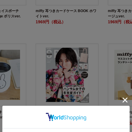
フェイスポーチ
miffy 耳つきカードケース BOOK ホワ
miffy 耳つき
age ボリスver.
イトver.
ージュver.
1969円（税込）
1969円（税
タッキングタンブラ
SPRiNG 2024年12月号
miffy café
r.
付きランチトー
1480円（税込）
3839円（税