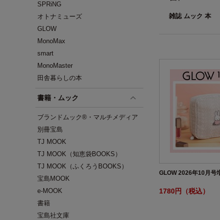
SPRiNG
雑誌 ムック 本
オトナミューズ
GLOW
MonoMax
smart
MonoMaster
田舎暮らしの本
書籍・ムック
ブランドムック®・マルチメディア
別冊宝島
TJ MOOK
TJ MOOK（知恵袋BOOKS）
TJ MOOK（ふくろうBOOKS）
GLOW 2026年10月号
宝島MOOK
1780円（税込）
e-MOOK
書籍
宝島社文庫