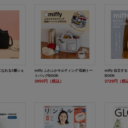
手になれる3層ショ
miffy ふかふかキルティング 収納トー
miffy 自立
トバッグBOOK
BOOK
3850円（税込）
3729円（税