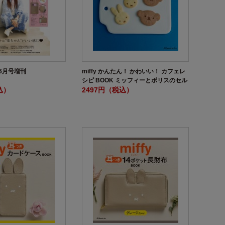
年6月号増刊
miffy かんたん！ かわいい！ カフェレ
シピ BOOK ミッフィーとボリスのセル
込）
クル＆ステンシルシートつき
2497円（税込）