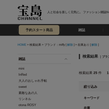
人と社会を楽しく元気に。 ファッション雑誌No
予約スタート商品
雑誌
HOME
> 検索結果 > ブランド：miffy [
解除
] > 在庫あり [
解除
]
検索結果
｜ブラン
雑誌
mini
検索結果
25
件
InRed
大人のおしゃれ手帖
絞り込み
sweet
素敵なあの人
キーワード
リンネル
otona ROSY
在庫