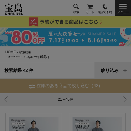
検索
カート
電話で予約
メニュー
HOME
> 検索結果
解除
・キーワード：8syJ0pw [
]
検索結果 42 件
絞り込み
在庫のある商品で絞り込む（42）
21～40
件