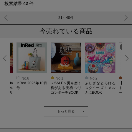
検索結果
42
件
21～40
件
今売れている商品
No.6
No.1
No.2
No.3
oberta
InRed 2026年10月
＜SALE＞男を磨く
ふしぎなとろける
【SAL
ino キル
号
梅がある 男梅 シリ
スクイーズ！ メル
ト／L
ドレッサ
コンポーチBOOK
ぷにBOOK
ー）【
OOK
器】Reco
ab. 
長袖
ク・ロ
もっと見る