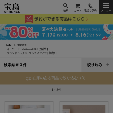
検索
カート
電話で予約
メニュー
HOME
> 検索結果
解除
・キーワード：chiikawa2026 [
]
解除
・ブランドムック®・マルチメディア [
]
検索結果 3 件
絞り込み
在庫のある商品で絞り込む（3）
1～3
件