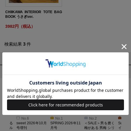
CHIIKAWA INTERIOR TOTE BAG
BOOK うさぎver.
3982円（税込）
検索結果
3
件
1～3
件
今売れている商品
No.6
No.1
No.2
No.3
とろける
sweet 2026年10月
SPRiNG 2026年11
＜SALE＞男を磨く
Sumikk
！ メル
号増刊
月号
梅がある 男梅 シリ
イーツ