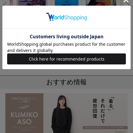
No.6
No.1
No.2
No.3
とろける
sweet 2026年10月
SPRiNG 2026年11
＜SALE＞男を磨く
Sumikk
！ メル
号増刊
月号
梅がある 男梅 シリ
イーツ
コンポーチBOOK
OK
もっと見る
おすすめ情報