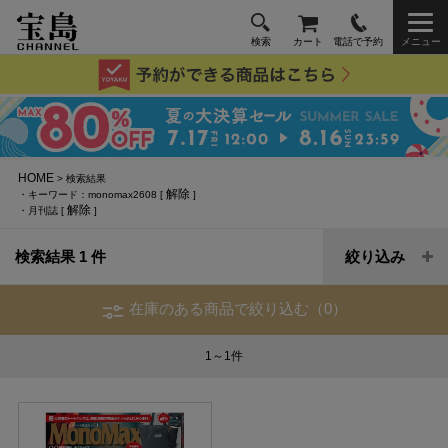
検索
カート
電話で予約
メニュー
HOME
> 検索結果
解除
・キーワード：monomax2608 [
]
解除
・月刊誌 [
]
検索結果 1 件
絞り込み
在庫のある商品で絞り込む（0）
1～1
件