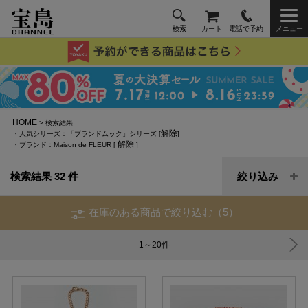
検索
カート
電話で予約
メニュー
HOME
> 検索結果
解除
・人気シリーズ：「ブランドムック」シリーズ [
]
解除
・ブランド：Maison de FLEUR [
]
検索結果 32 件
絞り込み
在庫のある商品で絞り込む（5）
1～20
件