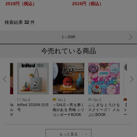
2519円（税込）
2519円（税込）
検索結果
32
件
1～20
件
今売れている商品
No.6
No.1
No.2
No.3
oberta
InRed 2026年10月
＜SALE＞男を磨く
ふしぎなとろける
【SAL
ino キル
号
梅がある 男梅 シリ
スクイーズ！ メル
ト／L
ドレッサ
コンポーチBOOK
ぷにBOOK
ー）【
OOK
器】Reco
ab. 
長袖
ク・ロ
もっと見る