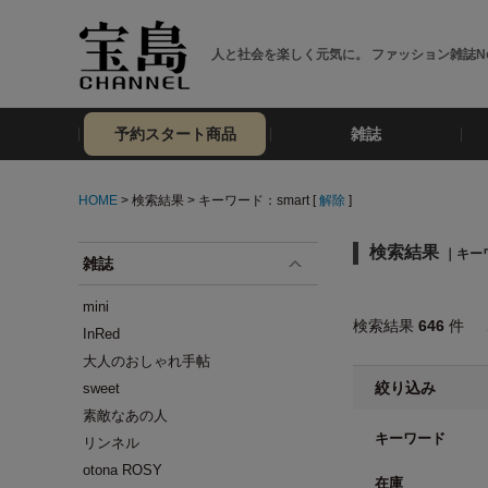
人と社会を楽しく元気に。 ファッション雑誌No
予約スタート商品
雑誌
HOME
> 検索結果 > キーワード：smart [
解除
]
検索結果
｜キーワ
雑誌
mini
検索結果
646
件
InRed
大人のおしゃれ手帖
絞り込み
sweet
素敵なあの人
キーワード
リンネル
otona ROSY
在庫