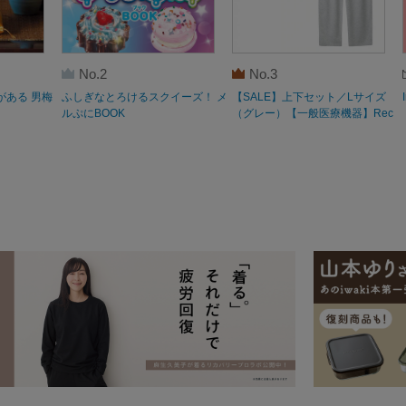
No.2
No.3
がある 男梅
ふしぎなとろけるスクイーズ！ メ
【SALE】上下セット／Lサイズ
ルぷにBOOK
（グレー）【一般医療機器】Rec
overypro Lab. 疲労回復ウェア 長
袖クルーネック・ロングパンツ