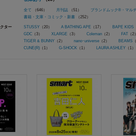
全て
（646）
月刊誌
（51）
ブランドムック®・マル
書籍・文庫・コミック・新書
（252）
クター
STUSSY
（20）
A BATHING APE
（17）
BAPE KIDS
GDC
（3）
XLARGE
（3）
Coleman
（2）
FAT
（2
TIGER & BUNNY
（2）
nano･universe
（2）
BEAMS
（
CUNE(R)
（1）
G-SHOCK
（1）
LAURA ASHLEY
（1）