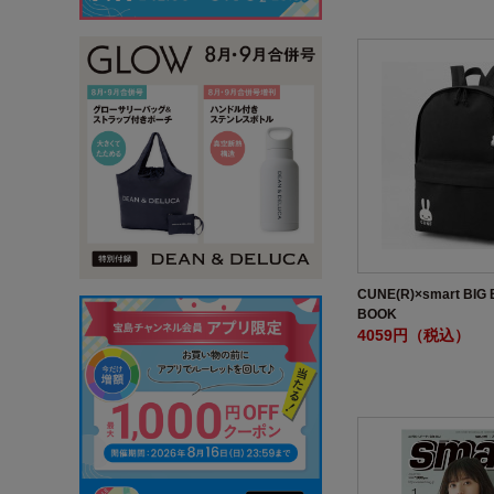
CUNE(R)×smart BI
BOOK
4059円（税込）