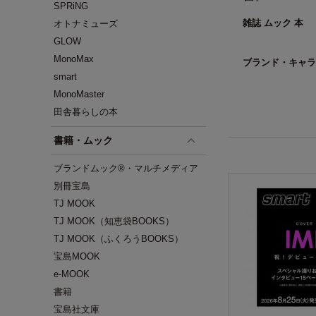
SPRiNG
雑誌 ムック 本
オトナミューズ
GLOW
MonoMax
ブランド・キャラ
smart
MonoMaster
田舎暮らしの本
書籍・ムック
ブランドムック®・マルチメディア
別冊宝島
TJ MOOK
TJ MOOK（知恵袋BOOKS）
TJ MOOK（ふくろうBOOKS）
宝島MOOK
e-MOOK
書籍
宝島社文庫