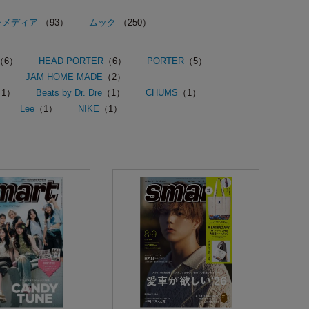
チメディア
（93）
ムック
（250）
（6）
HEAD PORTER
（6）
PORTER
（5）
）
JAM HOME MADE
（2）
1）
Beats by Dr. Dre
（1）
CHUMS
（1）
Lee
（1）
NIKE
（1）