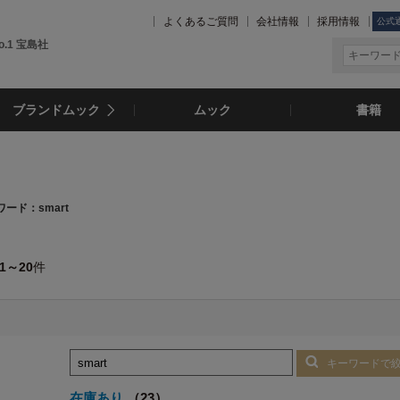
よくあるご質問
会社情報
採用情報
公式
.1 宝島社
ブランドムック
ムック
書籍
ード：smart
1～20
件
キーワードで
在庫あり
（23）