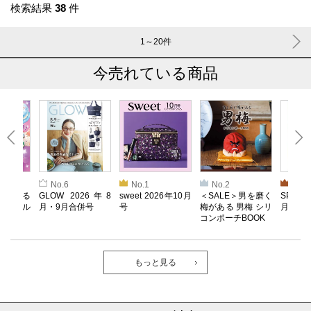
検索結果
38
件
1～20
件
今売れている商品
No.6
No.1
No.2
No.3
とろける
GLOW 2026年8
sweet 2026年10月
＜SALE＞男を磨く
SPRiN
！ メル
月・9月合併号
号
梅がある 男梅 シリ
月号
コンポーチBOOK
もっと見る