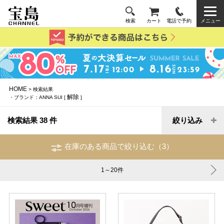
検索
カート
電話で予約
メニュー
HOME
> 検索結果
解除
・ブランド：ANNA SUI [
]
検索結果 38 件
絞り込み
在庫のある商品で絞り込む（3）
1～20
件