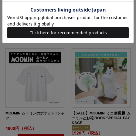
MOOMIN マルチに使えるマグネッ
MOOMIN リトルミイのポケットTシ
ト収納ボックス 2個セット BOOK
ャツ
2728円（税込）
4800円（税込）
購入
購入
MOOMIN ムーミンのポケットTシャ
【SALE】MOOMIN ミニ扇風機 ム
ツ
ーミンとお花 BOOK SPECIAL PAC
KAGE
4800円（税込）
セール中！
1920円（税込）