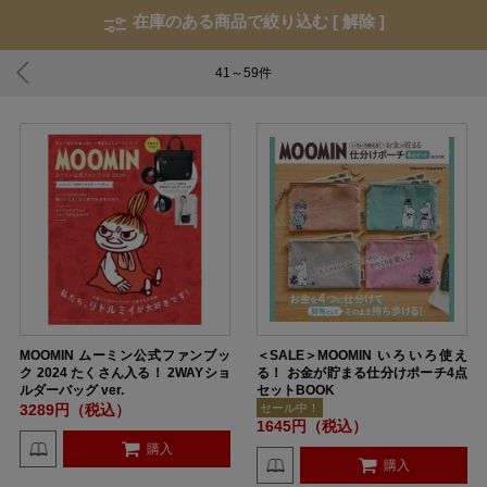
在庫のある商品で絞り込む [
解除
]
41～59
件
MOOMIN ムーミン公式ファンブッ
＜SALE＞MOOMIN いろいろ使え
ク 2024 たくさん入る！ 2WAYショ
る！ お金が貯まる仕分けポーチ4点
ルダーバッグ ver.
セットBOOK
3289円（税込）
セール中！
1645円（税込）
購入
購入