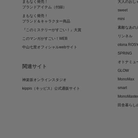
まもなく発売！
大人のおし
ブランドアイテム（付録）
sweet
まもなく発売！
mini
ブランド＆キャラクター商品
素敵なあの
『このミステリーがすごい！』大賞
リンネル
このマンガがすごい！WEB
otona ROS
中山七里オフィシャルwebサイト
SPRiNG
オトナミュ
関連サイト
GLOW
MonoMax
神楽坂オンラインスタジオ
smart
kippis（キッピス）公式通販サイト
MonoMaste
田舎暮らし