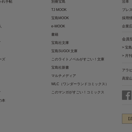
ゃれ手帖
別冊宝島
沿革
TJ MOOK
プレ
宝島MOOK
採用
人
e-MOOK
企業
書籍
会員
Y
宝島社文庫
>
宝島
宝島SUGOI 文庫
>
月刊
ーズ
このライトノベルがすごい！文庫
宝島社新書
アラ
マルチメディア
高室
WLC（ワンダーランドコミックス）
r
このマンガがすごい！コミックス
の本
【