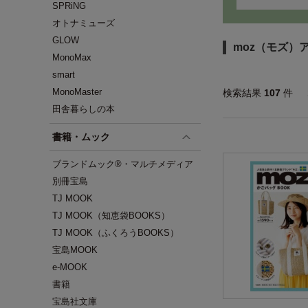
SPRiNG
オトナミューズ
GLOW
moz（モズ）
MonoMax
smart
MonoMaster
検索結果
107
件
田舎暮らしの本
書籍・ムック
ブランドムック®・マルチメディア
別冊宝島
TJ MOOK
TJ MOOK（知恵袋BOOKS）
TJ MOOK（ふくろうBOOKS）
宝島MOOK
e-MOOK
書籍
宝島社文庫