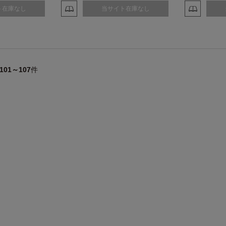
ト在庫なし
当サイト在庫なし
101～107
件