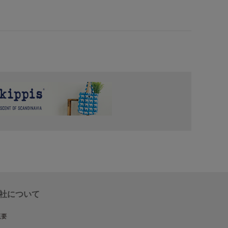
社について
概要