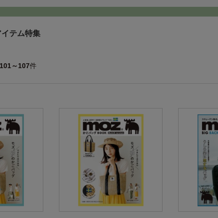
アイテム特集
101～107
件