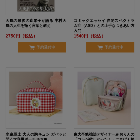
天風の最後の直弟子が語る 中村天
コミックエッセイ 自閉スペクトラ
風の人生を拓く言葉と教え
ム症（ASD）との上手なつきあい方
入門
2750円（税込）
1540円（税込）
予約受付中
予約受付中
水森亜土 大人の胸キュン ガバッと
東大卒勉強法デザイナーみおりんの
開く大容量ポーチ BOOK
「コレが欲しかった！」ごきげん勉