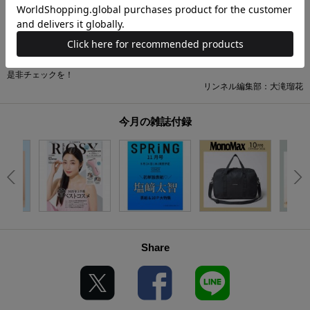
出やすいこの季節の不調をケアする漢方特集など、みなさんの知りたい情報が
詰まっています。そして気になる付録は、たくさんのポケットが便利なコンジ
ェ ペイエ アデュー トリステスの、ノルディック柄のお財布ポーチと毎年大好
評、平井かずみさんがスタイリングした、美しい花々のカレン
ダー。さらに、別冊でお正月の準備に大活躍しそうな「お正月手帖」もついて
きます。
是非チェックを！
リンネル編集部：大滝瑠花
今月の雑誌付録
Share