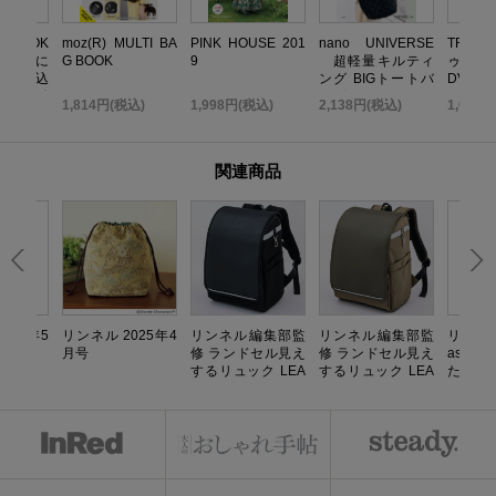
いBOOK
moz(R) MULTI BA
PINK HOUSE 201
nano UNIVERSE
TRF 
 無限に
G BOOK
9
超軽量キルティ
ゥ・ダ
だれ込
ング BIGトートバ
DVD B
い金運引
ッグBOOK
TOP ED
込)
1,814円(税込)
1,998円(税込)
2,138円(税込)
1,058
K
関連商品
025年5
リンネル 2025年4
リンネル編集部監
リンネル編集部監
リンネル
月号
修 ランドセル見え
修 ランドセル見え
aster
するリュック LEA
するリュック LEA
たい
FY ブラック
FY カーキ
う！ 心
の日記