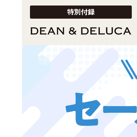
お知らせ
2026/3/10
TJ MOOK
2026/2/18
『MonoMa
最新の月刊誌
人気の付録も続々登場
2025/10/29
『猫と仲良く
2025/9/24
TJ MOOK『
2024/10/2
NP後払い手数