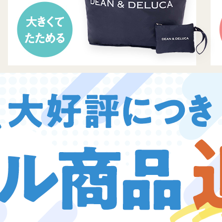
『好き嫌いゼロに！ 給食の先生が教える黄金ルール』に関するお詫び
x』3月号特別付録「コールマン 10大機能トートバッグ」についてのお詫び
お喋りしていたら、王子様に気に入られてしまった件』に関するお詫び
はじめてのZINE』に関するお詫び
料の改定に関するお知らせ