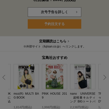
次号予告を詳しく
予約注文する
定期購読はこちら
※外部サイト（fujisan.co.jp）へリンクします。
宝島社おすすめ
いBOOK
moz(R) MULTI BA
PINK HOUSE 201
nano UNIVERSE
TRF 
 無限に
G BOOK
9
超軽量キルティ
ゥ・ダ
だれ込
ング BIGトートバ
DVD B
い金運引
ッグBOOK
TOP ED
込)
1,814円(税込)
1,998円(税込)
2,138円(税込)
1,058