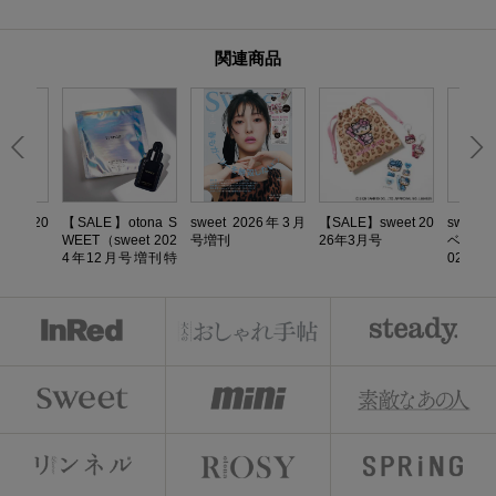
K
関連商品
eet 20
【SALE】otona S
sweet 2026年3月
【SALE】sweet 20
sweet
号増刊
WEET（sweet 202
号増刊
26年3月号
ベストヘ
4年12月号増刊特
026AW
別号 ）