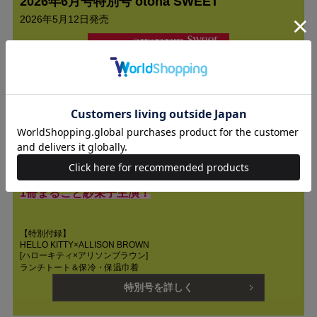
2026年6月号特別号 otona SWEET
2026年5月12日発売
1冊まるごと紗栄子主演！
【特別付録】
HELLO KITTY×ALLISON BROWN
[ハローキティ×アリソンブラウン]
ランチトート＆保冷・保温巾着
特別号を詳しく