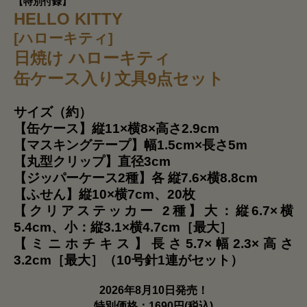
【特別付録】
HELLO KITTY
[ハローキティ]
日焼け ハローキティ
缶ケース入り文具9点セット
サイズ（約）
【缶ケース】縦11×横8×高さ2.9cm
【マスキングテープ】幅1.5cm×長さ5m
【丸型クリップ】直径3cm
【ジッパーケース2種】各 縦7.6×横8.8cm
【ふせん】縦10×横7cm、20枚
【クリアステッカー 2種】大：縦6.7×横
5.4cm、小：縦3.1×横4.7cm［最大］
【ミニホチキス】長さ5.7×幅2.3×高さ
3.2cm［最大］（10号針1連がセット）
2026年8月10日発売！
特別価格：1690円(税込)