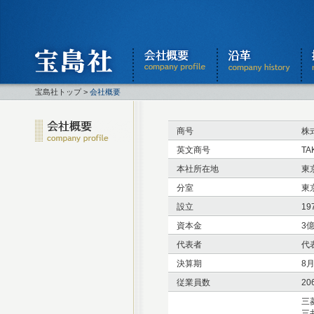
宝島社トップ
>
会社概要
商号
株
英文商号
TA
本社所在地
東
分室
東
設立
19
資本金
3
代表者
代
決算期
8
従業員数
2
三
三