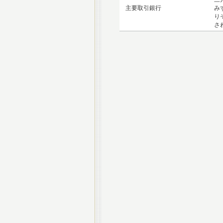
主要取引銀行
み
り
さ