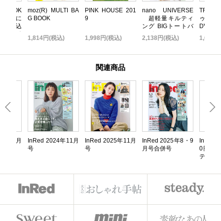
いBOOK
moz(R) MULTI BA
PINK HOUSE 201
nano UNIVERSE
TRF 
 無限に
G BOOK
9
超軽量キルティ
ゥ・ダ
だれ込
ング BIGトートバ
DVD B
い金運引
ッグBOOK
TOP ED
込)
1,814円(税込)
1,998円(税込)
2,138円(税込)
1,058
K
関連商品
024年4月
InRed 2024年11月
InRed 2025年11月
InRed 2025年8・9
InRed
号
号
月号合併号
0円シ
テルラ
リア