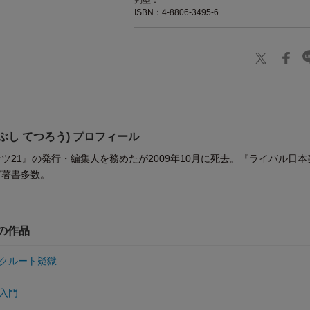
判型：
ISBN：4-8806-3495-6
ぶし てつろう) プロフィール
ツ21』の発行・編集人を務めたが2009年10月に死去。『ライバル日本
ど著書多数。
他の作品
クルート疑獄
入門