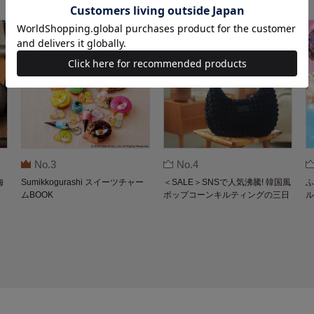
No.3
No.4
梅
Sumikkogurashi スイーツチャー
＜SALE＞SNSで人気沸騰! 韓国風
ふ
ムBOOK
ポップコーンキルティングの三日
ル
月バッグBOOK by THE SCAPE O
F GREEN