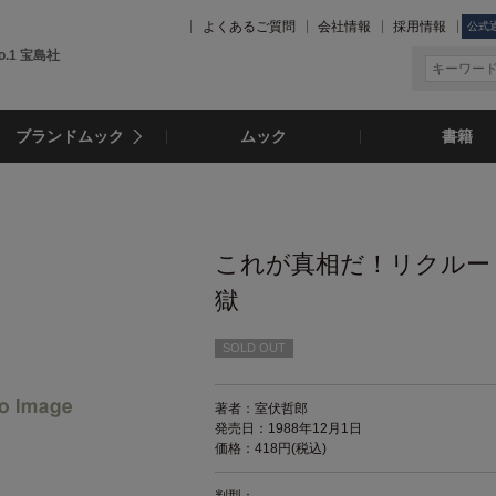
よくあるご質問
会社情報
採用情報
公式
.1 宝島社
ブランドムック
ムック
書籍
これが真相だ！リクルー
獄
SOLD OUT
著者：室伏哲郎
発売日：1988年12月1日
価格：418円(税込)