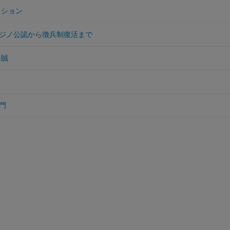
クション
ジノ公認から徴兵制復活まで
海賊
門