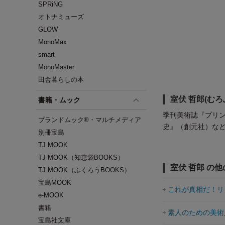
SPRiNG
オトナミューズ
GLOW
MonoMax
smart
MonoMaster
田舎暮らしの本
室伏 哲郎(むろ
書籍・ムック
季刊美術誌『プリン
ブランドムック®・マルチメディア
史』（創元社）な
別冊宝島
TJ MOOK
TJ MOOK（知恵袋BOOKS）
室伏 哲郎 の
TJ MOOK（ふくろうBOOKS）
宝島MOOK
これが真相だ！リ
e-MOOK
書籍
素人のための美術
宝島社文庫