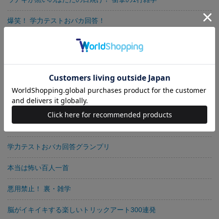
爆笑！ 学力テストおバカ回答！
自分のルーツがわかる！ 家紋の歴史
爆笑！ 学力テストおバカ回答！
人生を変える！ マンガ名言1000
知らなかった！ 衝撃のアニメ雑学
パンダは25度以上で死ぬ!? 衝撃の1行雑学888
学力テストおバカ回答グランプリ
本当は怖い百人一首
悪用禁止！ 裏・雑学
脳がイキイキする楽しいトリックアート300連発