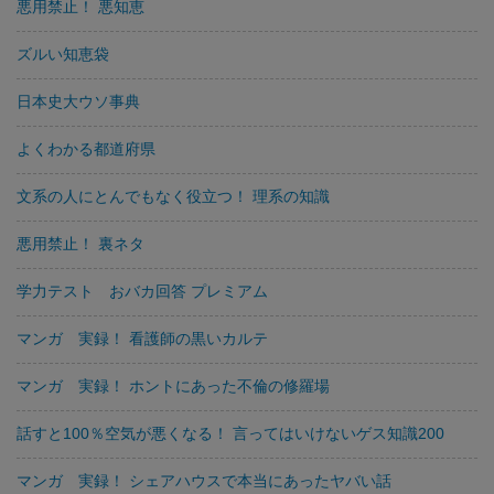
悪用禁止！ 悪知恵
ズルい知恵袋
日本史大ウソ事典
よくわかる都道府県
文系の人にとんでもなく役立つ！ 理系の知識
悪用禁止！ 裏ネタ
学力テスト おバカ回答 プレミアム
マンガ 実録！ 看護師の黒いカルテ
マンガ 実録！ ホントにあった不倫の修羅場
話すと100％空気が悪くなる！ 言ってはいけないゲス知識200
マンガ 実録！ シェアハウスで本当にあったヤバい話