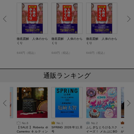
徹底図解 人体のから
徹底図解 人体のから
徹底図解 人体のから
くり
くり
くり
649円（税込）
649円（税込）
649円（税込）
通販ランキング
No.6
No.1
No.2
No.3
6年9月号
【SALE】Roberta di
SPRiNG 2026年11月
ふしぎなとろけるスク
＜SAL
Camerino キルティン
号
イーズ！ メルぷにBO
がある 