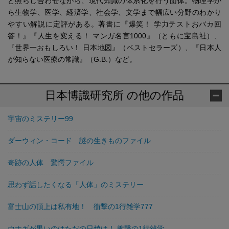
と照らし合わせながら、現代知識の体系化を行う団体。物理学か
ら生物学、医学、経済学、社会学、文学まで幅広い分野のわかり
やすい解説に定評がある。著書に『爆笑！ 学力テストおバカ回
答！』『人生を変える！ マンガ名言1000』（ともに宝島社）、
『世界一おもしろい！ 日本地図』（ベストセラーズ）、『日本人
が知らない医療の常識』（G.B.）など。
日本博識研究所 の他の作品
宇宙のミステリー99
ダーウィン・コード 謎の生きものファイル
奇跡の人体 驚愕ファイル
思わず話したくなる「人体」のミステリー
富士山の頂上は私有地！ 衝撃の1行雑学777
ウナギが黒いのはただの日焼け！ 衝撃の1行雑学