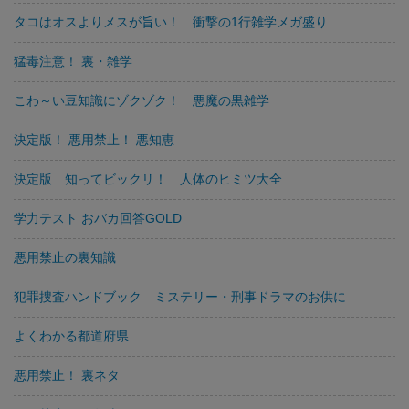
タコはオスよりメスが旨い！ 衝撃の1行雑学メガ盛り
猛毒注意！ 裏・雑学
こわ～い豆知識にゾクゾク！ 悪魔の黒雑学
決定版！ 悪用禁止！ 悪知恵
決定版 知ってビックリ！ 人体のヒミツ大全
学力テスト おバカ回答GOLD
悪用禁止の裏知識
犯罪捜査ハンドブック ミステリー・刑事ドラマのお供に
よくわかる都道府県
悪用禁止！ 裏ネタ