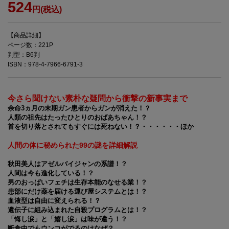
524
円(税込)
【商品詳細】
ページ数：221P
判型：B6判
ISBN：978-4-7966-6791-3
今さら聞けない素朴な疑問から衝撃の新事実まで
余命3ヵ月の末期ガン患者からガンが消えた！？
人類の祖先はたったひとりのおばあちゃん！？
首を切り落とされてもすぐには死ねない！？・・・・・・ほか
人間の体に秘められた99の謎を詳細解説
秋田美人はアゼルバイジャンの系譜！？
人間は今も進化している！？
男のおっぱいフェチは生存本能のなせる業！？
患部にだけ薬を届ける運び屋システムとは！？
血液型は自由に変えられる！？
遺伝子に組み込まれた自殺プログラムとは！？
「悔し涙」と「嬉し涙」は味が違う！？
断食中でもウンコがでるのはなぜ？