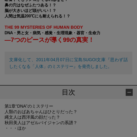
鼻の穴はなぜふたつある！？
脳が大きいほど頭がいい！？
人間は気温200℃にも耐えられる！？
THE 99 MYSTERIES OF HUMAN BODY
DNA・男と女・病気・感覚・生理現象・器官・生命力
―7つのピースが導く99の真実！
文庫化して、2011年04月07日に宝島SUGOI文庫『思わず話
したくなる「人体」のミステリー』を発売しました。
目次
第1章“DNA”のミステリー
人類のおばあちゃんはひとりだった？
縄文人は西洋風の顔だった？
秋田美人はアゼルバイジャンの系譜？
・・・ほか