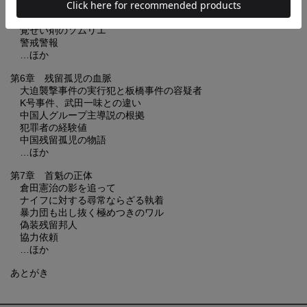
「板橋にいい“現場”がある」
産経新聞の混乱
覚せい剤のソムリエ
警戒警報
…ほか
第6章 残留孤児の血脈
大迫襲撃事件の実行犯と板橋事件の容疑者
K号事件、武田一味との違い
中国人グループ主導説の根拠
犯罪者の経験値
中国残留孤児の物語
…ほか
第7章 首魁の正体
倉田憲治の影を追って
ナイフに対する尋常ならざる執着
暴力団も出し抜く極めつきのワル
偽装残留邦人
協力依頼
…ほか
あとがき