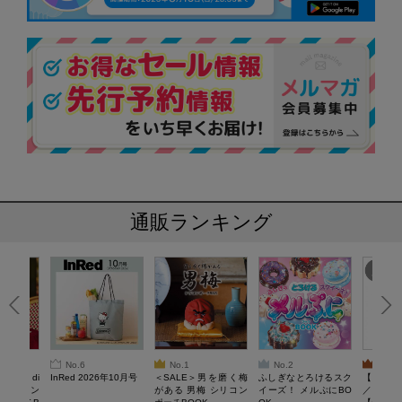
通販ランキング
No.6
No.1
No.2
No.3
erta di
InRed 2026年10月号
＜SALE＞男を磨く梅
ふしぎなとろけるスク
【SAL
 キルティン
がある 男梅 シリコン
イーズ！ メルぷにBO
／Lサイ