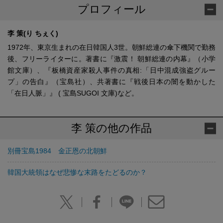
プロフィール
李 策(り ちぇく)
1972年、東京生まれの在日韓国人3世。朝鮮総連の傘下機関で勤務
後、フリーライターに。著書に『激震！ 朝鮮総連の内幕』（小学
館文庫）、『板橋資産家殺人事件の真相:「日中混成強盗グルー
プ」の告白』（宝島社）、共著書に『戦後日本の闇を動かした
「在日人脈」』 ( 宝島SUGOI 文庫)など。
李 策の他の作品
別冊宝島1984 金正恩の北朝鮮
韓国大統領はなぜ悲惨な末路をたどるのか？