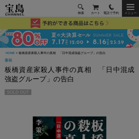
検索
カート
電話で予約
メニュー
HOME
> 板橋資産家殺人事件の真相 「日中混成強盗グループ」の告白
書籍
板橋資産家殺人事件の真相 「日中混成
強盗グループ」の告白
SOLD OUT