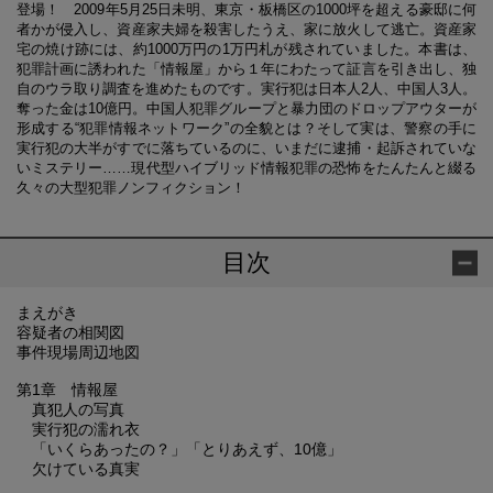
登場！ 2009年5月25日未明、東京・板橋区の1000坪を超える豪邸に何
者かが侵入し、資産家夫婦を殺害したうえ、家に放火して逃亡。資産家
宅の焼け跡には、約1000万円の1万円札が残されていました。本書は、
犯罪計画に誘われた「情報屋」から１年にわたって証言を引き出し、独
自のウラ取り調査を進めたものです。実行犯は日本人2人、中国人3人。
奪った金は10億円。中国人犯罪グループと暴力団のドロップアウターが
形成する“犯罪情報ネットワーク”の全貌とは？そして実は、警察の手に
実行犯の大半がすでに落ちているのに、いまだに逮捕・起訴されていな
いミステリー……現代型ハイブリッド情報犯罪の恐怖をたんたんと綴る
久々の大型犯罪ノンフィクション！
目次
まえがき
容疑者の相関図
事件現場周辺地図
第1章 情報屋
真犯人の写真
実行犯の濡れ衣
「いくらあったの？」「とりあえず、10億」
欠けている真実