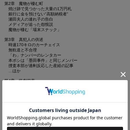
第2章 魔物が棲む町
焼け跡で見つかった大量の1万円札
銀行に金を預けない“高額納税者”
瀬田夫人の連れ子の告白
メディアが追った怨恨説
魔物が棲む「場末スナック」
第3章 真犯人の供述
時速170キロのカーチェイス
無軌道と不合理
「わ」ナンバーのレンタカー
本ボシは「墨田事件」と同じメンバー
捜査本部が過剰反応した産経の記事
…ほか
第4章 惨劇前夜
闇社会のアイディアマン
日中混成グループの結成
盗品の流通センター
取り分は「日本人が3割、中国人が7割」
手段を選ばない福建人
…ほか
第5章 暴力団崩れ
ヤクザ相手の金貸し