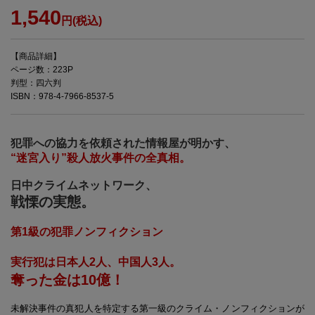
1,540
円(税込)
【商品詳細】
ページ数：223P
判型：四六判
ISBN：978-4-7966-8537-5
犯罪への協力を依頼された情報屋が明かす、
“迷宮入り”殺人放火事件の全真相。
日中クライムネットワーク、
戦慄の実態。
第1級の犯罪ノンフィクション
実行犯は日本人2人、中国人3人。
奪った金は10億！
未解決事件の真犯人を特定する第一級のクライム・ノンフィクションが