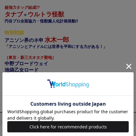
超強力タッグ結成!?
タナブ
ウルトラ怪獣
＋
円谷プロ全面協力・怪獣擬人化計画発動!!
特別対談
水木一郎
アニソン界のネ申
「アニソンとアイドルには世界を平和にする力がある！」
［東京・新三大オタク聖地］
中野ブロードウェイ
池袋乙女ロード
浅草花やしき
オタクTOKYOガイドツアー
［二大スペシャルアイテム付き］
撮り下ろし特撮DVD
＋
「科学波動銃」組み立てモデル
お知らせ
【お詫びと訂正】 本書56ページ・５段目の本文に誤記がありまし