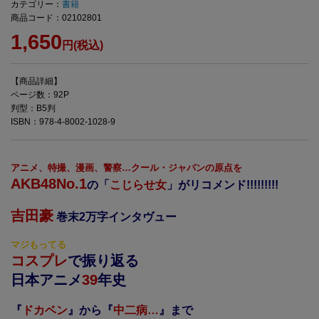
カテゴリー：
書籍
商品コード：02102801
1,650
円(税込)
【商品詳細】
ページ数：92P
判型：B5判
ISBN：978-4-8002-1028-9
アニメ、特撮、漫画、警察…クール・ジャパンの原点を
AKB48No.1
の「
こじらせ女
」がリコメンド!!!!!!!!!
吉田豪
巻末2万字インタヴュー
マジもってる
コスプレ
で振り返る
日本アニメ
39
年史
『
ドカベン
』から『
中二病…
』まで