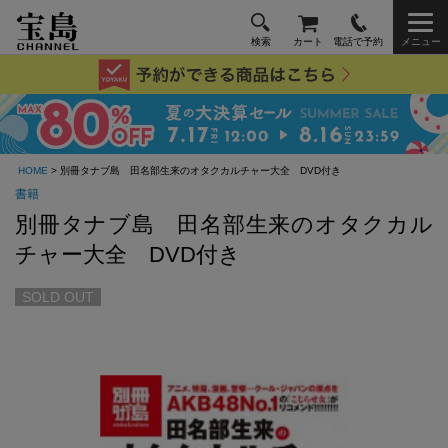
検索
カート
電話で予約
メニュー
HOME
> 別冊タナブ島 田名部生来のオタクカルチャー大全 DVD付き
書籍
別冊タナブ島 田名部生来のオタクカル
チャー大全 DVD付き
SOLD OUT