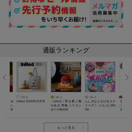
通販ランキング
No.6
No.1
No.2
No.3
erta di
InRed 2026年10月号
＜SALE＞男を磨く梅
ふしぎなとろけるスク
【SAL
 キルティン
がある 男梅 シリコン
イーズ！ メルぷにBO
／Lサイ
ーポーチB
ポーチBOOK
OK
【一般医療
verypro
ウェア 
ク・ロン
もっと見る