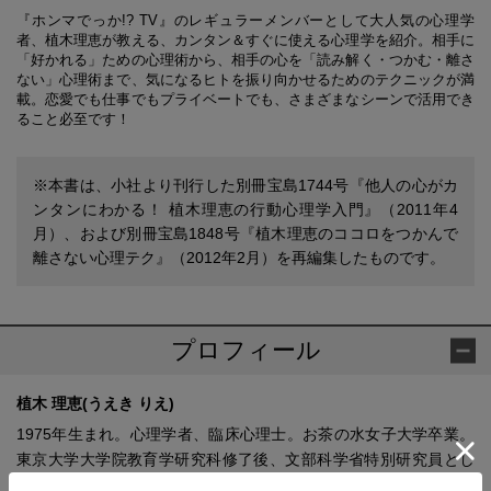
『ホンマでっか!? TV』のレギュラーメンバーとして大人気の心理学
者、植木理恵が教える、カンタン＆すぐに使える心理学を紹介。相手に
「好かれる」ための心理術から、相手の心を「読み解く・つかむ・離さ
ない」心理術まで、気になるヒトを振り向かせるためのテクニックが満
載。恋愛でも仕事でもプライベートでも、さまざまなシーンで活用でき
ること必至です！
※本書は、小社より刊行した別冊宝島1744号『他人の心がカ
ンタンにわかる！ 植木理恵の行動心理学入門』（2011年4
月）、および別冊宝島1848号『植木理恵のココロをつかんで
離さない心理テク』（2012年2月）を再編集したものです。
プロフィール
植木 理恵(うえき りえ)
1975年生まれ。心理学者、臨床心理士。お茶の水女子大学卒業。
東京大学大学院教育学研究科修了後、文部科学省特別研究員とし
て心理学の実証的研究を行う。日本教育心理学会において最難関