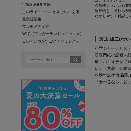
は、ミリオンセラー
宝島SUGOI 文庫
添加物』（だいわ文
添加物と、それらが
このライトノベルがすごい！文庫
わかりやすく解説し
宝島社新書
マルチメディア
WLC（ワンダーランドコミックス）
渡辺 雄二(わた
このマンガがすごい！コミックス
科学ジャーナリスト
題専門紙の記者を経
療、バイオテクノ
い』（共著、金曜
を壊す10大食品添
『食べるなら、どっ