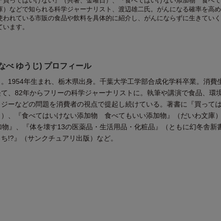
『買ってはいけない』（共著、金曜日）、『食べてはいけない添加物 食べて
庫）などで知られる科学ジャーナリスト、渡辺雄二氏。がんになる確率を高め
使われている市販の食品や飲料を具体的に紹介し、がんにならずに生きていく
ています。
なべ ゆうじ) プロフィール
。1954年生まれ、栃木県出身。千葉大学工学部合成化学科卒業。消費
て、82年からフリーの科学ジャーナリストに。執筆や講演で食品、環
ロジーなどの問題を消費者の視点で提起し続けている。著書に『買って
日）、『食べてはいけない添加物 食べてもいい添加物』（だいわ文庫
加物』、『体を壊す13の医薬品・生活用品・化粧品』（ともに幻冬舎新
ち!?』（サンクチュアリ出版）など。