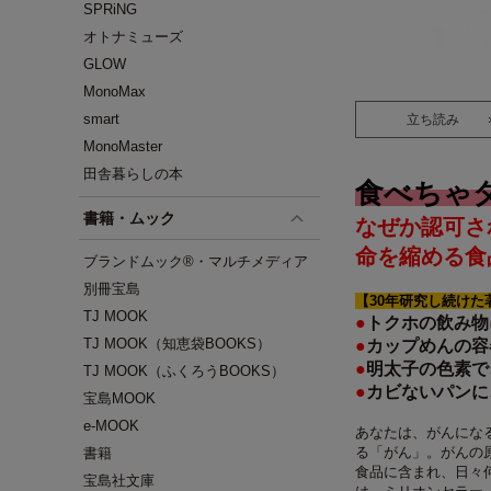
SPRiNG
オトナミューズ
GLOW
MonoMax
smart
立ち読み
MonoMaster
田舎暮らしの本
食べちゃ
書籍・ムック
なぜか認可さ
命を縮める食
ブランドムック®・マルチメディア
別冊宝島
【30年研究し続けた
TJ MOOK
●
トクホの飲み物
TJ MOOK（知恵袋BOOKS）
●
カップめんの容
●
明太子の色素で
TJ MOOK（ふくろうBOOKS）
●
カビないパンに
宝島MOOK
e-MOOK
あなたは、がんにな
る「がん」。がんの
書籍
食品に含まれ、日々
宝島社文庫