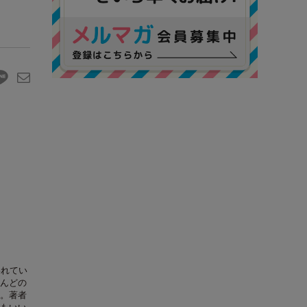
われてい
んどの
。著者