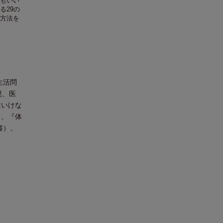
もいい
る29の
方法を
生活問
境、医
はいけな
）、『体
書）、