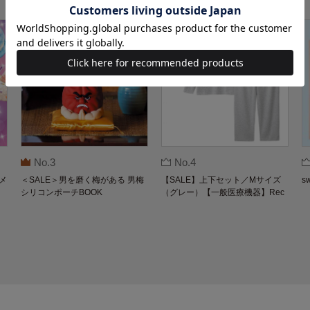
No.3
No.4
メ
＜SALE＞男を磨く梅がある 男梅
【SALE】上下セット／Mサイズ
s
シリコンポーチBOOK
（グレー）【一般医療機器】Rec
overypro Lab. 疲労回復ウェア 長
袖クルーネック・ロングパンツ