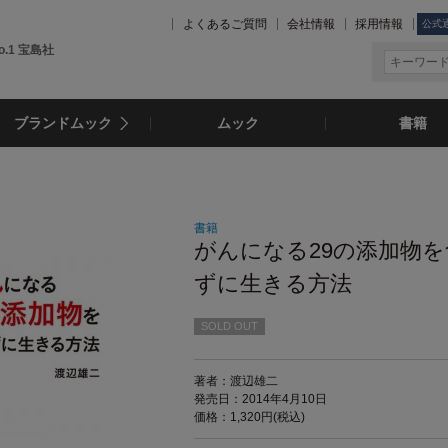
よくあるご質問
会社情報
採用情報
公式
.1 宝島社
ブランドムック
ムック
書籍
書籍
がんになる29の添加物を
ずに生きる方法
SOLD OUT
著者：渡辺雄二
発売日：2014年4月10日
価格：1,320円(税込)