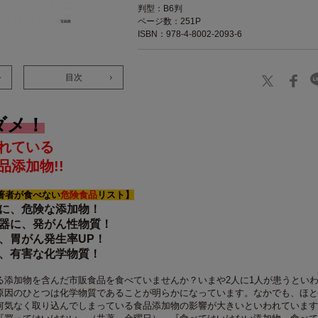
判型：B6判
ページ数：251P
ISBN：978-4-8002-2093-6
目次
ダメ！
れている
品添加物!!
著者が食べない
危険食品
リスト】
に、危険な添加物！
器に、発がん性物質！
、胃がん発生率UP！
、有害な化学物質！
る添加物を含んだ市販食品を食べていませんか？いまや2人に1人が患うとい
原因のひとつは化学物質であることが明らかになっています。なかでも、ほと
何気なく取り込んでしまっている食品添加物の影響が大きいといわれています