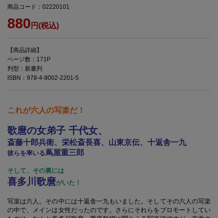
商品コード：02220101
880
円(税込)
【商品詳細】
ページ数：171P
判型：新書判
ISBN：978-4-8002-2201-5
これが六人の写楽だ！
歌麿の女弟子 千代女、
斎藤十郎兵衛、栄松斎長喜、山東京伝、十返舎一九
蔦屋重三郎
彼らを率いる
そして、その裏には
喜多川歌麿
がいた！
写楽は六人。その中には十返舎一九もいました。そしてその六人の写楽
の中で、メインは女性だったのです。さらにそれらをプロモートしてい