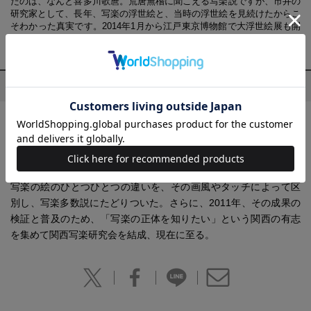
たのは、なんと喜多川歌麿。荒唐無稽に聞こえる写楽説ですが、市井の
研究家として、長年、写楽の浮世絵と、当時の浮世絵を見続けたからこ
そわかった真実です。2014年1月から江戸東京博物館で大浮世絵展も開
催。写楽にも注目が集まります。
プロフィール
橋本 直樹(はしもと なおき)
1967年、大阪府生まれ。大阪デザイナー専門学校を卒業後、浮世
絵師、特に東洲斎写楽への関心が高じて、仕事の傍らその研究に
没頭。専門に学んだデザインのノウハウを生かすことによって、
写楽の絵のひとつひとつの違いを、その画風やタッチによって区
別し、写楽多数説にたどりついた。さらに、2011年、その成果の
検証と普及のため、「写楽の正体を知りたい」という関西の有志
を集めて関西写楽研究会を結成、現在に至る。