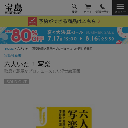
検索
カート
電話で予約
メニュー
HOME
> 六人いた！ 写楽歌麿と蔦屋がプロデュースした浮世絵軍団
宝島社新書
六人いた！ 写楽
歌麿と蔦屋がプロデュースした浮世絵軍団
SOLD OUT