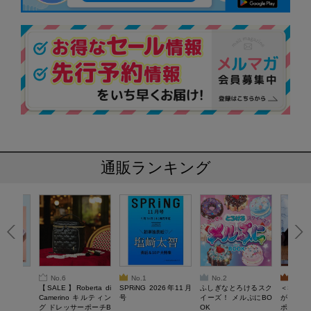
通販ランキング
No.6
No.1
No.2
No.3
6年9月号
【SALE】Roberta di
SPRiNG 2026年11月
ふしぎなとろけるスク
＜SAL
Camerino キルティン
号
イーズ！ メルぷにBO
がある 
グ ドレッサーポーチB
OK
ポーチBO